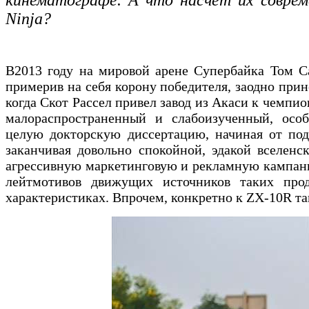
кинематографе. А что насчет их соврем
Ninja?
В2013 году на мировой арене Супербайка Том С
примерив на себя корону победителя, заодно прин
когда Скот Рассел привел завод из Акаси к чемпи
малораспространенный и слабоизученный, осо
целую докторскую диссертацию, начиная от подо
заканчивая довольно спокойной, эдакой вселен
агрессивную маркетинговую и рекламную кампани
лейтмотивов движущих источников таких прод
характеристиках. Впрочем, конкретно к ZX-10R та