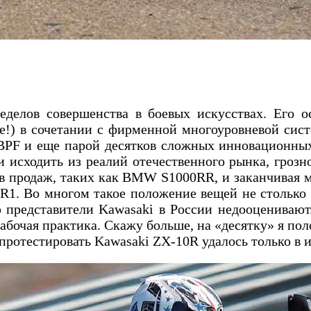
делов совершенства в боевых искусствах. Его о
е!) в сочетании с фирменной многоуровневой си
ой BPF и еще парой десятков сложных инновационн
и исходить из реалий отечественного рынка, грозн
ов продаж, таких как BMW S1000RR, и заканчивая
R1. Во многом такое положение вещей не столько 
ю представители Kawasaki в России недооцениваю
очая практика. Скажу больше, на «десятку» я полож
ротестировать Kawasaki ZX-10R удалось только в и