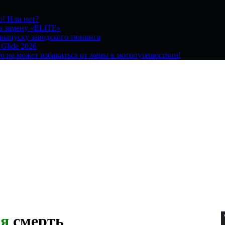
о! Или нет?
на замену «ELITE»
 выпуску заводского тюнинга
 Glide 2026
о не может избавиться от жены в мотопутешествии!
я
смерть