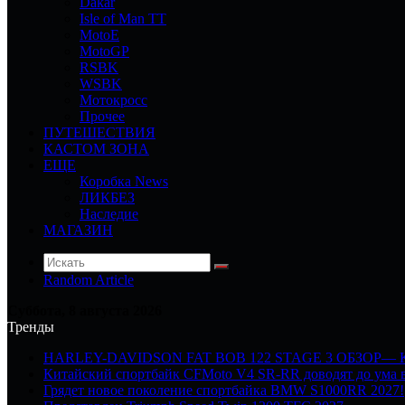
Dakar
Isle of Man TT
MotoE
MotoGP
RSBK
WSBK
Мотокросс
Прочее
ПУТЕШЕСТВИЯ
КАСТОМ ЗОНА
ЕЩЕ
Коробка News
ЛИКБЕЗ
Наследие
МАГАЗИН
Random Article
Суббота, 8 августа 2026
Тренды
HARLEY-DAVIDSON FAT BOB 122 STAGE 3 ОБЗОР—
Китайский спортбайк CFMoto V4 SR-RR доводят до ума в
Грядет новое поколение спортбайка BMW S1000RR 2027!