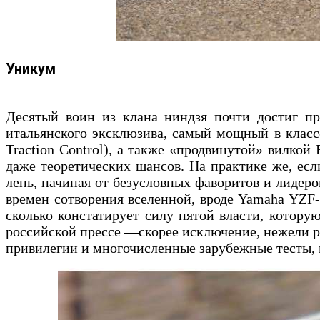
Уникум
Десятый воин из клана ниндзя почти достиг пре
итальянского эксклюзива, самый мощный в класс
Traction Control), а также «продвинутой» вилк
даже теоретических шансов. На практике же, есл
лень, начиная от безусловных фаворитов и лидер
времен сотворения вселенной, вроде Yamaha YZF-
сколько констатирует силу пятой власти, котору
российской прессе —скорее исключение, нежели раб
привилегии и многочисленные зарубежные тесты, п