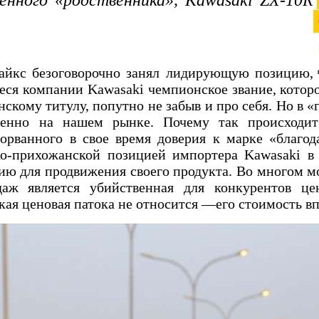
енного «родственника», Kawasaki ZX-10R
айкс безоговорочно занял лидирующую позицию,
еся компании Kawasaki чемпионское звание, котор
онскому титулу, попутно не забыв и про себя. Но в
бенно на нашем рынке. Почему так происходи
рванного в свое время доверия к марке «благод
ско-прихожанской позицией импортера Kawasaki в
ю для продвижения своего продукта. Во многом мо
аж является убийственная для конкурентов ц
кая ценовая патока не относится —его стоимость в