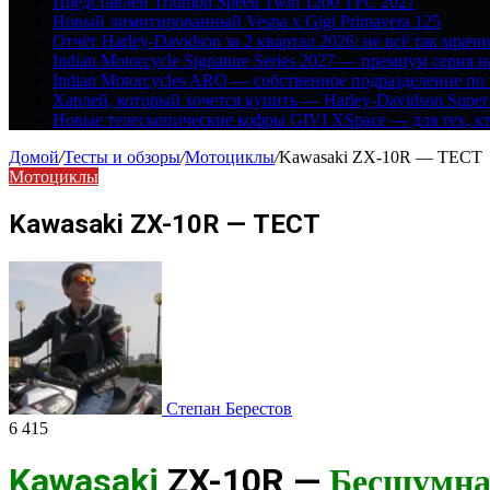
Представлен Triumph Speed Twin 1200 TFC 2027
Новый лимитированный Vespa x Gigi Primavera 125
Отчёт Harley-Davidson за 2 квартал 2026: не всё так мрачн
Indian Motorcycle Signature Series 2027 — премиум серия 
Indian Motorcycles ARO — собственное подразделение по
Харлей, который хочется купить — Harley-Davidson Super
Новые телескопические кофры GIVI XSpace — для тех, кт
Домой
/
Тесты и обзоры
/
Мотоциклы
/
Kawasaki ZX-10R — ТЕСТ
Мотоциклы
Kawasaki ZX-10R — ТЕСТ
Степан Берестов
6 415
Kawasaki
ZX-10R
—
Бесшумна