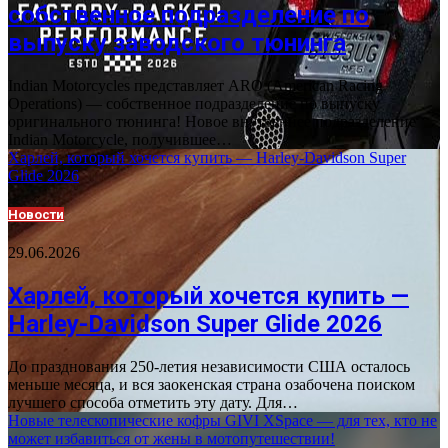
собственное подразделение по
выпуску заводского тюнинга
Indian Motorcycles представляет ARO (American Racing
Operations) — собственное подразделение по выпуску
оригинального тюнинга! Новое внутреннее подразделение
Indian Motorcycle, получившее…
Харлей, который хочется купить — Harley-Davidson Super
Glide 2026
Новости
29.06.2026
Харлей, который хочется купить —
Harley-Davidson Super Glide 2026
До празднования 250-летия независимости США осталось
меньше месяца, и вся заокенская страна озабочена поиском
лучшего способа отметить эту дату. Для…
Новые телескопические кофры GIVI XSpace — для тех, кто не
может избавиться от жены в мотопутешествии!