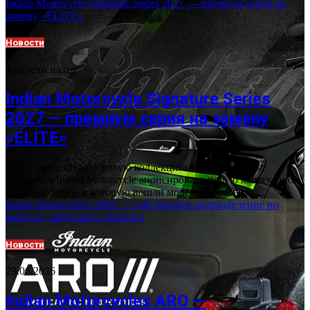
Indian Motorcycle Signature Series 2027 — премиум серия на
замену «ELITE»
Новости
3 недели назад
Indian Motorcycle Signature Series
2027 — премиум серия на замену
«ELITE»
Indian представляет новую коллекцию Signature Series
Компания Indian Motorcycle анонсировала новую коллекцию
Signature Series, в которую вошли модели с особыми…
Indian Motorcycles ARO — собственное подразделение по
выпуску заводского тюнинга
Новости
29.06.2026
Indian Motorcycles ARO —