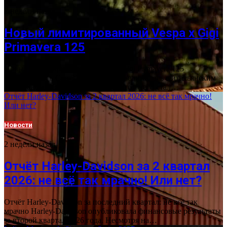
2 недели назад
Новый лимитированный Vespa x Gigi
Primavera 125
Новый лимитированный Vespa x Gigi Primavera 125
представлен в Сен-Тропе Vespa объединилась с итальянским
рестораном Gigi Rigolatto, результатом чего стал…
Отчёт Harley-Davidson за 2 квартал 2026: не всё так мрачно!
Или нет?
Новости
2 недели назад
Отчёт Harley-Davidson за 2 квартал
2026: не всё так мрачно! Или нет?
Отчёт Harley-Davidson за последний квартал: не всё так
мрачно Harley-Davidson опубликовала финансовые результаты
за второй квартал 2026 года. Несмотря на…