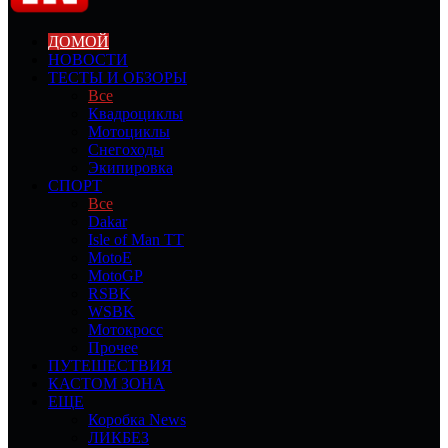
ДОМОЙ
НОВОСТИ
ТЕСТЫ И ОБЗОРЫ
Все
Квадроциклы
Мотоциклы
Снегоходы
Экипировка
СПОРТ
Все
Dakar
Isle of Man TT
MotoE
MotoGP
RSBK
WSBK
Мотокросс
Прочее
ПУТЕШЕСТВИЯ
КАСТОМ ЗОНА
ЕЩЕ
Коробка News
ЛИКБЕЗ