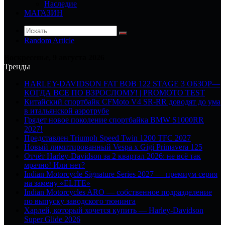
Наследие
МАГАЗИН
Random Article
Воскресенье, 9 августа 2026
Тренды
HARLEY-DAVIDSON FAT BOB 122 STAGE 3 ОБЗОР—
КОГДА ВСЕ ПО ВЗРОСЛОМУ! | PROMOTO TEST
Китайский спортбайк CFMoto V4 SR-RR доводят до ума
в итальянской аэротрубе
Грядет новое поколение спортбайка BMW S1000RR
2027!
Представлен Triumph Speed Twin 1200 TFC 2027
Новый лимитированный Vespa x Gigi Primavera 125
Отчёт Harley-Davidson за 2 квартал 2026: не всё так
мрачно! Или нет?
Indian Motorcycle Signature Series 2027 — премиум серия
на замену «ELITE»
Indian Motorcycles ARO — собственное подразделение
по выпуску заводского тюнинга
Харлей, который хочется купить — Harley-Davidson
Super Glide 2026