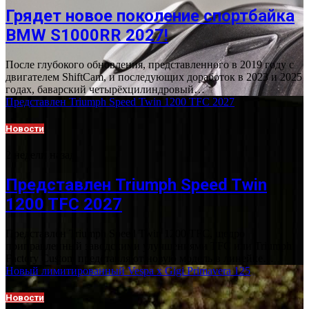
Грядет новое поколение спортбайка
BMW S1000RR 2027!
После глубокого обновления, представленного в 2019 году с
двигателем ShiftCam, и последующих доработок в 2023 и 2025
годах, баварский четырёхцилиндровый…
Представлен Triumph Speed Twin 1200 TFC 2027
Новости
2 недели назад
Представлен Triumph Speed Twin
1200 TFC 2027
Представлен Triumph Speed Twin 1200 TFC, щедро
приправленный заводскими улучшениями TFC или Triumph
Factory Custom представляют новую модель в линейке…
Новый лимитированный Vespa x Gigi Primavera 125
Новости