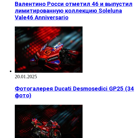
Валентино Росси отметил 46 и выпустил
лимитированную коллекцию Soleluna
Vale46 Anniversario
20.01.2025
Фотогалерея Ducati Desmosedici GP25 (34
фото)