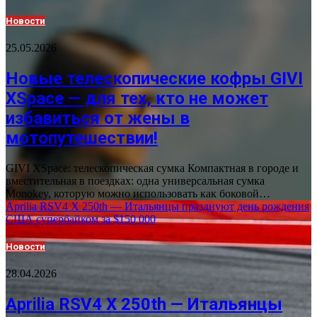
Новости
25.05.2026
Новые телескопические кофры GIVI
XSpace — для тех, кто не может
избавиться от жены в
мотопутешествии!
GIVI XSpace: телескопическая сумка Компактная в городе и
вместительная в поездках: одна универсальная сумка
Monokey, которую можно использовать как боковой…
Aprilia RSV4 X 250th — Итальянцы празднуют день рождения
США супербайком за $150 000
Новости
28.04.2026
Aprilia RSV4 X 250th — Итальянцы