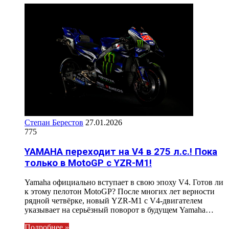
Степан Берестов
27.01.2026
775
YAMAHA переходит на V4 в 275 л.с.! Пока
только в MotoGP c YZR-M1!
Yamaha официально вступает в свою эпоху V4. Готов ли
к этому пелотон MotoGP? После многих лет верности
рядной четвёрке, новый YZR-M1 с V4-двигателем
указывает на серьёзный поворот в будущем Yamaha…
Подробнее »