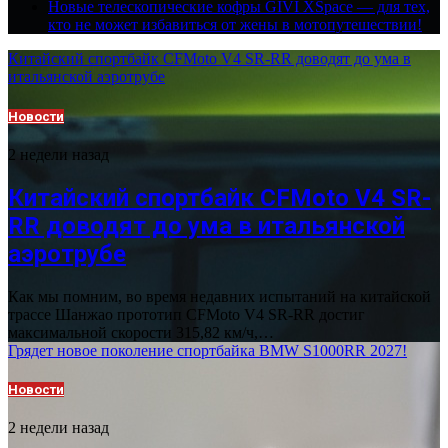
Новые телескопические кофры GIVI XSpace — для тех,
кто не может избавиться от жены в мотопутешествии!
Китайский спортбайк CFMoto V4 SR-RR доводят до ума в
итальянской аэротрубе
Новости
2 недели назад
Китайский спортбайк CFMoto V4 SR-
RR доводят до ума в итальянской
аэротрубе
Как мы помним, во время недавних испытаний на китайской
трассе Шанжао прототип CFMoto V4 SR-RR достиг
максимальной скорости 315,82 км/ч,…
Грядет новое поколение спортбайка BMW S1000RR 2027!
Новости
2 недели назад