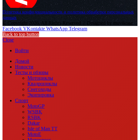
Политика конфиденциальности и политика обработки персональных
данных
© Copyright 2026, All Rights Reserved |
Designed by muvikone
Facebook
VKontakte
WhatsApp
Telegram
Back to top button
Close
Войти
Домой
Новости
Тесты и обзоры
Мотоциклы
Квадроциклы
Снегоходы
Экипировка
Спорт
MotoGP
WSBK
RSBK
Dakar
Isle of Man TT
MotoE
Мотокросс