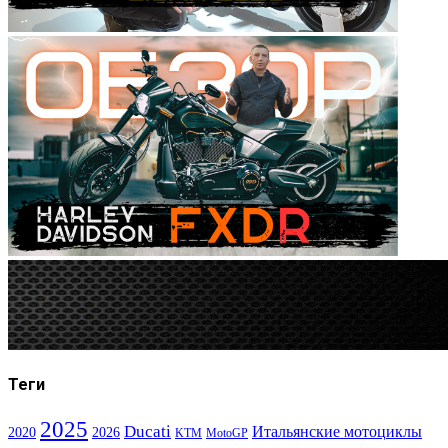
Теги
2025
Ducati
Итальянские мотоциклы
2020
2026
KTM
MotoGP