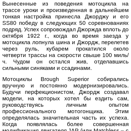
Вынесенные из поведения мотоцикла на
трассе уроки и произведенная в дальнейшем
тонкая настройка принесла Джорджу и его
SS80 победу в следующих 50 соревнованиях
подряд. Успех сопровождал Джоржда вплоть до
октября 1922 г., когда во время заезда у
мотоцикла лопнула шина и Джордж, перелетев
через руль, кубарем прокатился около
четверти трассы на скорости свыше 100 миль/
ч. Чудом он остался жив, отделавшись
сильными синяками и ссадинами.
Мотоциклы Brough Superior собирались
вручную и постоянно модернизировались.
Будучи перфекционистом, Джордж создавал
модели, на которых хотел бы ездить сам,
руководствуясь личным опытом
профессионального мотогонщика. Этим
определялась значительная часть их успеха.
Когда появлялась более совершенная
модификация двигателя JAP (или Matchless – с