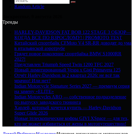
Random Article
Воскресенье, 9 августа 2026
Тренды
HARLEY-DAVIDSON FAT BOB 122 STAGE 3 ОБЗОР—
КОГДА ВСЕ ПО ВЗРОСЛОМУ! | PROMOTO TEST
Китайский спортбайк CFMoto V4 SR-RR доводят до ума
в итальянской аэротрубе
Грядет новое поколение спортбайка BMW S1000RR
2027!
Представлен Triumph Speed Twin 1200 TFC 2027
Новый лимитированный Vespa x Gigi Primavera 125
Отчёт Harley-Davidson за 2 квартал 2026: не всё так
мрачно! Или нет?
Indian Motorcycle Signature Series 2027 — премиум серия
на замену «ELITE»
Indian Motorcycles ARO — собственное подразделение
по выпуску заводского тюнинга
Харлей, который хочется купить — Harley-Davidson
Super Glide 2026
Новые телескопические кофры GIVI XSpace — для тех,
кто не может избавиться от жены в мотопутешествии!
Домой
/
Рубрики
/
Наследие
/
История легендарных мотоциклов