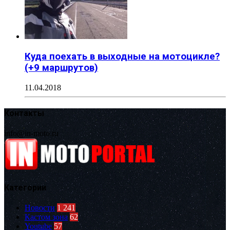
Куда поехать в выходные на мотоцикле?
(+9 маршрутов)
11.04.2018
Контакты
info@in-moto.ru
Категории
Новости
1 241
Кастом зона
62
Youtube
57