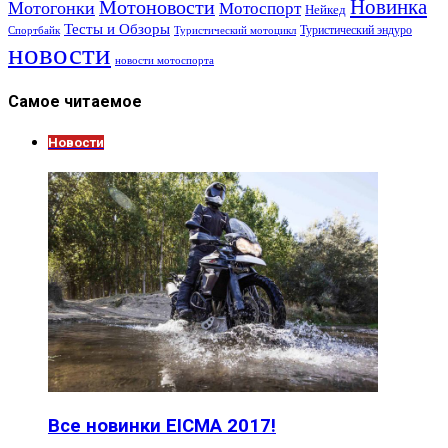
Новинка
Мотоновости
Мотогонки
Мотоспорт
Нейкед
Тесты и Обзоры
Туристический эндуро
Спортбайк
Туристический мотоцикл
новости
новости мотоспорта
Самое читаемое
Новости
Все новинки EICMA 2017!