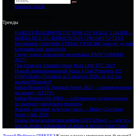
Random Article
Четверг, 6 августа 2026
Тренды
HARLEY-DAVIDSON FAT BOB 122 STAGE 3 ОБЗОР—
КОГДА ВСЕ ПО ВЗРОСЛОМУ! | PROMOTO TEST
Китайский спортбайк CFMoto V4 SR-RR доводят до ума
в итальянской аэротрубе
Грядет новое поколение спортбайка BMW S1000RR
2027!
Представлен Triumph Speed Twin 1200 TFC 2027
Новый лимитированный Vespa x Gigi Primavera 125
Отчёт Harley-Davidson за 2 квартал 2026: не всё так
мрачно! Или нет?
Indian Motorcycle Signature Series 2027 — премиум серия
на замену «ELITE»
Indian Motorcycles ARO — собственное подразделение
по выпуску заводского тюнинга
Харлей, который хочется купить — Harley-Davidson
Super Glide 2026
Новые телескопические кофры GIVI XSpace — для тех,
кто не может избавиться от жены в мотопутешествии!
Домой
/
Рубрики
/
ЛИКБЕЗ
/
Какие классы мотоциклов бывают?