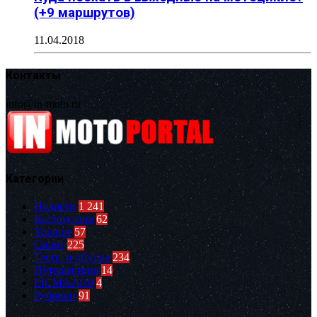
(+9 маршрутов)
11.04.2018
Контакты
info@in-moto.ru
Категории
Новости
1 241
Кастом зона
62
Youtube
57
Спорт
225
Тесты и обзоры
234
Путешествия
14
EICMA2019
4
Рубрики
91