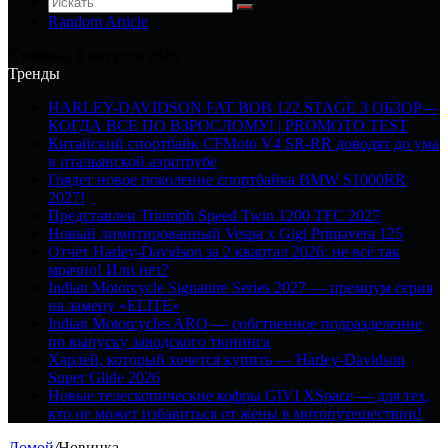
Random Article
Суббота, 8 августа 2026
Тренды
HARLEY-DAVIDSON FAT BOB 122 STAGE 3 ОБЗОР—
КОГДА ВСЕ ПО ВЗРОСЛОМУ! | PROMOTO TEST
Китайский спортбайк CFMoto V4 SR-RR доводят до ума
в итальянской аэротрубе
Грядет новое поколение спортбайка BMW S1000RR
2027!
Представлен Triumph Speed Twin 1200 TFC 2027
Новый лимитированный Vespa x Gigi Primavera 125
Отчёт Harley-Davidson за 2 квартал 2026: не всё так
мрачно! Или нет?
Indian Motorcycle Signature Series 2027 — премиум серия
на замену «ELITE»
Indian Motorcycles ARO — собственное подразделение
по выпуску заводского тюнинга
Харлей, который хочется купить — Harley-Davidson
Super Glide 2026
Новые телескопические кофры GIVI XSpace — для тех,
кто не может избавиться от жены в мотопутешествии!
Домой
/
Новинка