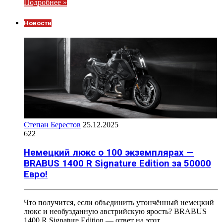
Подробнее »
Новости
Степан Берестов
25.12.2025
622
Немецкий люкс о 100 экземплярах —
BRABUS 1400 R Signature Edition за 50000
Евро!
Что получится, если объединить утончённый немецкий
люкс и необузданную австрийскую ярость? BRABUS
1400 R Signature Edition — ответ на этот…