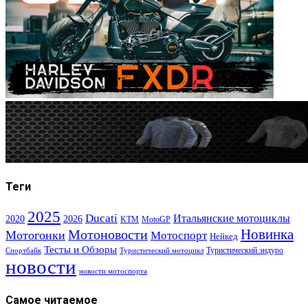
Теги
2025
Ducati
Итальянские мотоциклы
2020
2026
KTM
MotoGP
Новинка
Мотоновости
Мотогонки
Мотоспорт
Нейкед
Тесты и Обзоры
Туристический эндуро
Спортбайк
Туристический мотоцикл
новости
новости мотоспорта
Самое читаемое