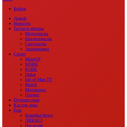
Войти
Домой
Новости
Тесты и обзоры
Мотоциклы
Квадроциклы
Снегоходы
Экипировка
Спорт
MotoGP
WSBK
RSBK
Dakar
Isle of Man TT
MotoE
Мотокросс
Прочее
Путешествия
Кастом зона
Еще
Коробка News
ЛИКБЕЗ
Наследие