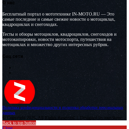
О нас
Бесплатный портал о мототехнике IN-MOTO.RU — Это
самые последние и самые свежие новости о мотоциклах,
квадроциклах и снегоходах.
Тесты и обзоры мотоциклов, квадроциклов, снегоходов и
мотоэкипировки, новости мотоспорта, путешествия на
мотоциклах и множество других интересных рубрик.
Соц.сети
Политика конфиденциальности и политика обработки персональных
данных
© Copyright 2026, All Rights Reserved |
Designed by muvikone
Back to top button
Close