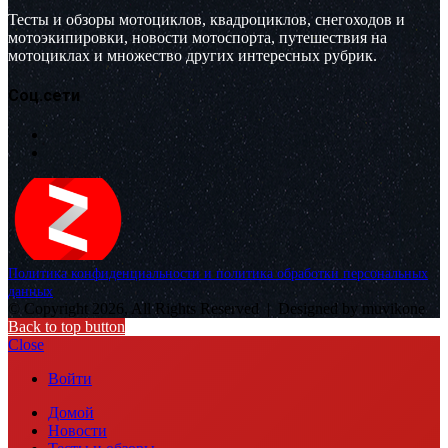
Тесты и обзоры мотоциклов, квадроциклов, снегоходов и
мотоэкипировки, новости мотоспорта, путешествия на
мотоциклах и множество других интересных рубрик.
Соц.сети
Политика конфиденциальности и политика обработки персональных
данных
© Copyright 2026, All Rights Reserved |
Designed by muvikone
Back to top button
Close
Войти
Домой
Новости