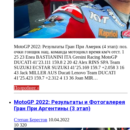
MotoGP 2022: Результаты Гран При Америк (4 этап): поз.
очки гонщик нац. команда мотоцикл время км/ч отст. 1
25 23 Enea BASTIANINI ITA Gresini Racing MotoGP
DUCATI 41’23.111 159.8 2 20 42 Alex RINS SPA Team
SUZUKI ECSTAR SUZUKI 41’25.169 159.7 +2.058 3 16
43 Jack MILLER AUS Ducati Lenovo Team DUCATI
41’25.423 159.7 +2.312 4 13 36 Joan MIR…
Подробнее »
MotoGP 2022: Результаты и Фотогалерея
Гран При Аргентины (3 этап)
Степан Берестов
10.04.2022
10 320