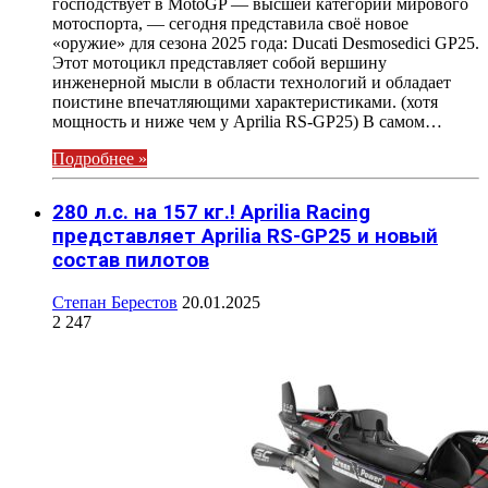
господствует в MotoGP — высшей категории мирового
мотоспорта, — сегодня представила своё новое
«оружие» для сезона 2025 года: Ducati Desmosedici GP25.
Этот мотоцикл представляет собой вершину
инженерной мысли в области технологий и обладает
поистине впечатляющими характеристиками. (хотя
мощность и ниже чем у Aprilia RS-GP25) В самом…
Подробнее »
280 л.с. на 157 кг.! Aprilia Racing
представляет Aprilia RS-GP25 и новый
состав пилотов
Степан Берестов
20.01.2025
2 247