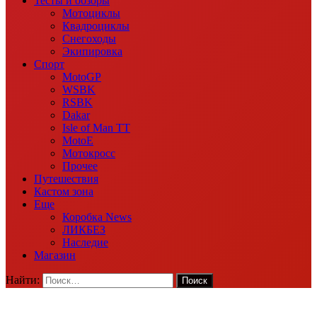
Тесты и обзоры
Мотоциклы
Квадроциклы
Снегоходы
Экипировка
Спорт
MotoGP
WSBK
RSBK
Dakar
Isle of Man TT
MotoE
Мотокросс
Прочее
Путешествия
Кастом зона
Еще
Коробка News
ЛИКБЕЗ
Наследие
Магазин
Найти: