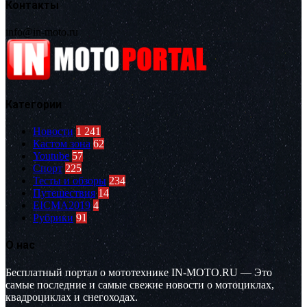
Контакты
info@in-moto.ru
Категории
Новости
1 241
Кастом зона
62
Youtube
57
Спорт
225
Тесты и обзоры
234
Путешествия
14
EICMA2019
4
Рубрики
91
О нас
Бесплатный портал о мототехнике IN-MOTO.RU — Это
самые последние и самые свежие новости о мотоциклах,
квадроциклах и снегоходах.