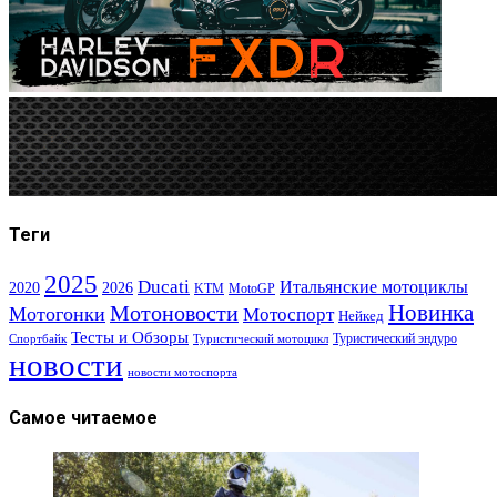
Теги
2025
Ducati
Итальянские мотоциклы
2020
2026
KTM
MotoGP
Новинка
Мотоновости
Мотогонки
Мотоспорт
Нейкед
Тесты и Обзоры
Туристический эндуро
Спортбайк
Туристический мотоцикл
новости
новости мотоспорта
Самое читаемое