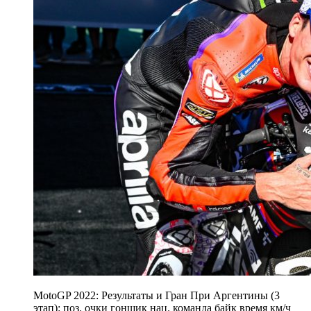
MotoGP 2022: Результаты и Гран При Аргентины (3
этап): поз. очки гонщик нац. команда байк время км/ч