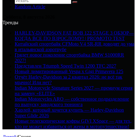
Random Article
Суббота, 8 августа 2026
Тренды
HARLEY-DAVIDSON FAT BOB 122 STAGE 3 ОБЗОР—
КОГДА ВСЕ ПО ВЗРОСЛОМУ! | PROMOTO TEST
Китайский спортбайк CFMoto V4 SR-RR доводят до ума
в итальянской аэротрубе
Грядет новое поколение спортбайка BMW S1000RR
2027!
Представлен Triumph Speed Twin 1200 TFC 2027
Новый лимитированный Vespa x Gigi Primavera 125
Отчёт Harley-Davidson за 2 квартал 2026: не всё так
мрачно! Или нет?
Indian Motorcycle Signature Series 2027 — премиум серия
на замену «ELITE»
Indian Motorcycles ARO — собственное подразделение
по выпуску заводского тюнинга
Харлей, который хочется купить — Harley-Davidson
Super Glide 2026
Новые телескопические кофры GIVI XSpace — для тех,
кто не может избавиться от жены в мотопутешествии!
Домой
/
Спорт