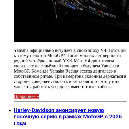
Yamaha официально вступает в свою эпоху V4. Готов ли
к этому пелотон MotoGP? После многих лет верности
рядной четвёрке, новый YZR-M1 с V4-двигателем
указывает на серьёзный поворот в будущем Yamaha в
MotoGP. Команда Yamaha Racing всегда двигалась в
собственном ритме. Три камертона склонны держаться в
стороне, совершенствовать и заставлять то, что у них
уже есть, работать усерднее, вместо того чтобы…
Подробнее »
Harley-Davidson анонсирует новую
гоночную серию в рамках MotoGP с 2026
года