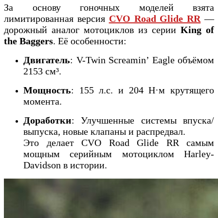
За основу гоночных моделей взята
лимитированная версия
CVO Road Glide RR
—
дорожный аналог мотоциклов из серии
King of
the Baggers
. Её особенности:
Двигатель
: V-Twin Screamin’ Eagle объёмом
2153 см³.
Мощность
: 155 л.с. и 204 Н·м крутящего
момента.
Доработки
: Улучшенные системы впуска/
выпуска, новые клапаны и распредвал.
Это делает CVO Road Glide RR самым
мощным серийным мотоциклом Harley-
Davidson в истории.