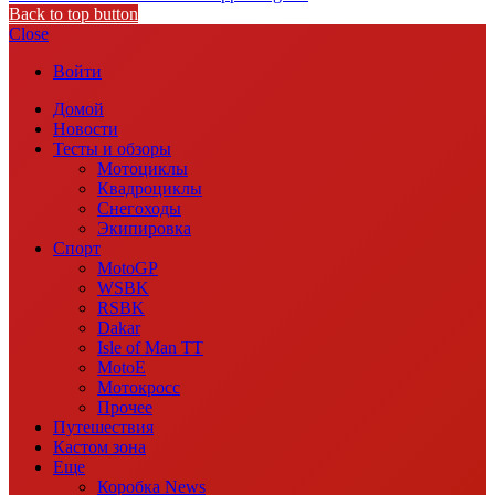
Back to top button
Close
Войти
Домой
Новости
Тесты и обзоры
Мотоциклы
Квадроциклы
Снегоходы
Экипировка
Спорт
MotoGP
WSBK
RSBK
Dakar
Isle of Man TT
MotoE
Мотокросс
Прочее
Путешествия
Кастом зона
Еще
Коробка News