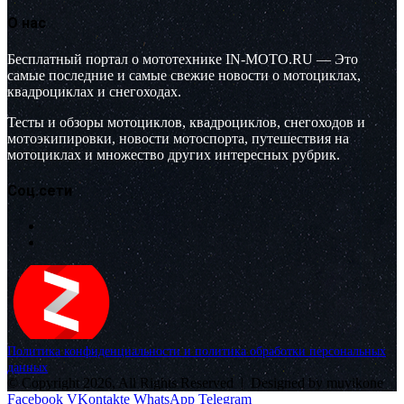
О нас
Бесплатный портал о мототехнике IN-MOTO.RU — Это
самые последние и самые свежие новости о мотоциклах,
квадроциклах и снегоходах.
Тесты и обзоры мотоциклов, квадроциклов, снегоходов и
мотоэкипировки, новости мотоспорта, путешествия на
мотоциклах и множество других интересных рубрик.
Соц.сети
Политика конфиденциальности и политика обработки персональных
данных
© Copyright 2026, All Rights Reserved |
Designed by muvikone
Facebook
VKontakte
WhatsApp
Telegram