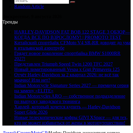
Random Article
Воскресенье, 9 августа 2026
Тренды
HARLEY-DAVIDSON FAT BOB 122 STAGE 3 ОБЗОР—
КОГДА ВСЕ ПО ВЗРОСЛОМУ! | PROMOTO TEST
Китайский спортбайк CFMoto V4 SR-RR доводят до ума
в итальянской аэротрубе
Грядет новое поколение спортбайка BMW S1000RR
2027!
Представлен Triumph Speed Twin 1200 TFC 2027
Новый лимитированный Vespa x Gigi Primavera 125
Отчёт Harley-Davidson за 2 квартал 2026: не всё так
мрачно! Или нет?
Indian Motorcycle Signature Series 2027 — премиум серия
на замену «ELITE»
Indian Motorcycles ARO — собственное подразделение
по выпуску заводского тюнинга
Харлей, который хочется купить — Harley-Davidson
Super Glide 2026
Новые телескопические кофры GIVI XSpace — для тех,
кто не может избавиться от жены в мотопутешествии!
Домой
/
Спорт
/
MotoGP
/
Harley-Davidson анонсирует новую