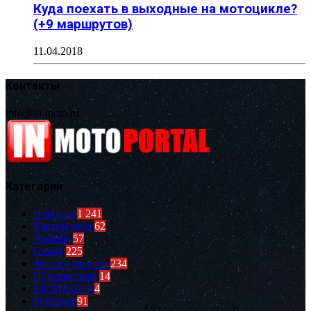
Куда поехать в выходные на мотоцикле?
(+9 маршрутов)
11.04.2018
Контакты
info@in-moto.ru
Категории
Новости
1 241
Кастом зона
62
Youtube
57
Спорт
225
Тесты и обзоры
234
Путешествия
14
EICMA2019
4
Рубрики
91