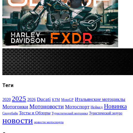
Теги
2025
Ducati
Итальянские мотоциклы
2020
2026
KTM
MotoGP
Новинка
Мотоновости
Мотогонки
Мотоспорт
Нейкед
Тесты и Обзоры
Туристический эндуро
Спортбайк
Туристический мотоцикл
новости
новости мотоспорта