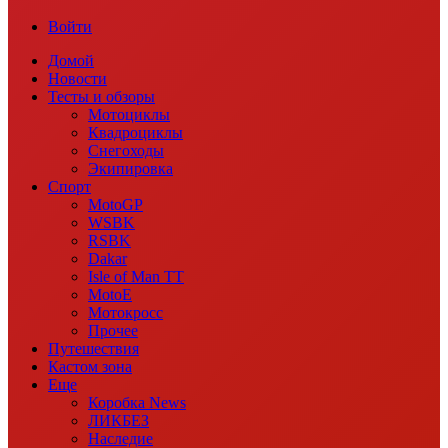
Войти
Домой
Новости
Тесты и обзоры
Мотоциклы
Квадроциклы
Снегоходы
Экипировка
Спорт
MotoGP
WSBK
RSBK
Dakar
Isle of Man TT
MotoE
Мотокросс
Прочее
Путешествия
Кастом зона
Еще
Коробка News
ЛИКБЕЗ
Наследие