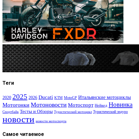
Теги
2025
Ducati
Итальянские мотоциклы
2020
2026
KTM
MotoGP
Новинка
Мотоновости
Мотогонки
Мотоспорт
Нейкед
Тесты и Обзоры
Туристический эндуро
Спортбайк
Туристический мотоцикл
новости
новости мотоспорта
Самое читаемое