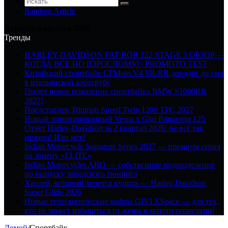
Random Article
Четверг, 6 августа 2026
Тренды
HARLEY-DAVIDSON FAT BOB 122 STAGE 3 ОБЗОР—
КОГДА ВСЕ ПО ВЗРОСЛОМУ! | PROMOTO TEST
Китайский спортбайк CFMoto V4 SR-RR доводят до ума
в итальянской аэротрубе
Грядет новое поколение спортбайка BMW S1000RR
2027!
Представлен Triumph Speed Twin 1200 TFC 2027
Новый лимитированный Vespa x Gigi Primavera 125
Отчёт Harley-Davidson за 2 квартал 2026: не всё так
мрачно! Или нет?
Indian Motorcycle Signature Series 2027 — премиум серия
на замену «ELITE»
Indian Motorcycles ARO — собственное подразделение
по выпуску заводского тюнинга
Харлей, который хочется купить — Harley-Davidson
Super Glide 2026
Новые телескопические кофры GIVI XSpace — для тех,
кто не может избавиться от жены в мотопутешествии!
Домой
/
Спортбайк