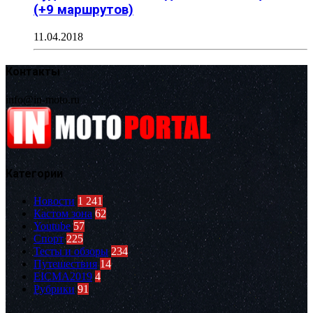
(+9 маршрутов)
11.04.2018
Контакты
info@in-moto.ru
Категории
Новости
1 241
Кастом зона
62
Youtube
57
Спорт
225
Тесты и обзоры
234
Путешествия
14
EICMA2019
4
Рубрики
91