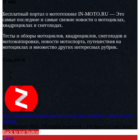
О нас
Бесплатный портал о мототехнике IN-MOTO.RU — Это
самые последние и самые свежие новости о мотоциклах,
квадроциклах и снегоходах.
Тесты и обзоры мотоциклов, квадроциклов, снегоходов и
мотоэкипировки, новости мотоспорта, путешествия на
мотоциклах и множество других интересных рубрик.
Соц.сети
Политика конфиденциальности и политика обработки персональных
данных
© Copyright 2026, All Rights Reserved |
Designed by muvikone
Back to top button
Close