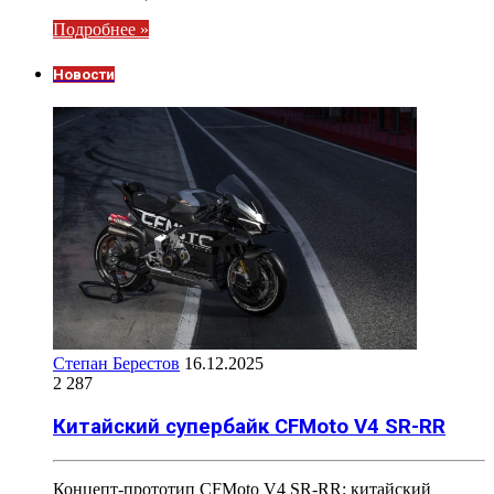
Подробнее »
Новости
Степан Берестов
16.12.2025
2 287
Китайский супербайк CFMoto V4 SR-RR
Концепт-прототип CFMoto V4 SR-RR: китайский