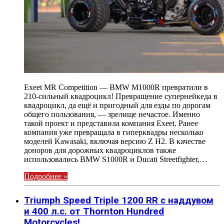
Exeet MR Competition — BMW M1000R превратили в
210-сильный квадроцикл! Превращение супернейкеда в
квадроцикл, да ещё и пригодный для езды по дорогам
общего пользования, — зрелище нечастое. Именно
такой проект и представила компания Exeet. Ранее
компания уже превращала в гиперквадры несколько
моделей Kawasaki, включая версию Z H2. В качестве
доноров для дорожных квадроциклов также
использовались BMW S1000R и Ducati Streetfighter,…
Подробнее »
Triumph Speed Triple 1200 RR с наддувом
и 400 л.с. от Thornton Hundred
Motorcycles!