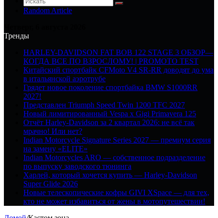
Random Article
Четверг, 6 августа 2026
Тренды
HARLEY-DAVIDSON FAT BOB 122 STAGE 3 ОБЗОР—
КОГДА ВСЕ ПО ВЗРОСЛОМУ! | PROMOTO TEST
Китайский спортбайк CFMoto V4 SR-RR доводят до ума
в итальянской аэротрубе
Грядет новое поколение спортбайка BMW S1000RR
2027!
Представлен Triumph Speed Twin 1200 TFC 2027
Новый лимитированный Vespa x Gigi Primavera 125
Отчёт Harley-Davidson за 2 квартал 2026: не всё так
мрачно! Или нет?
Indian Motorcycle Signature Series 2027 — премиум серия
на замену «ELITE»
Indian Motorcycles ARO — собственное подразделение
по выпуску заводского тюнинга
Харлей, который хочется купить — Harley-Davidson
Super Glide 2026
Новые телескопические кофры GIVI XSpace — для тех,
кто не может избавиться от жены в мотопутешествии!
Домой
/
Кастом зона