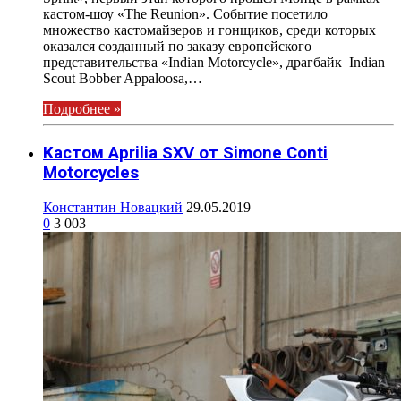
кастом-шоу «The Reunion». Событие посетило
множество кастомайзеров и гонщиков, среди которых
оказался созданный по заказу европейского
представительства «Indian Motorcycle», драгбайк Indian
Scout Bobber Appaloosa,…
Подробнее »
Кастом Aprilia SXV от Simone Conti
Motorcycles
Константин Новацкий
29.05.2019
0
3 003