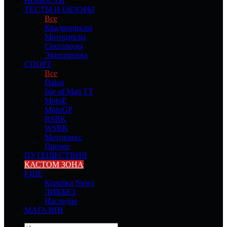
НОВОСТИ
ТЕСТЫ И ОБЗОРЫ
Все
Квадроциклы
Мотоциклы
Снегоходы
Экипировка
СПОРТ
Все
Dakar
Isle of Man TT
MotoE
MotoGP
RSBK
WSBK
Мотокросс
Прочее
ПУТЕШЕСТВИЯ
КАСТОМ ЗОНА
ЕЩЕ
Коробка News
ЛИКБЕЗ
Наследие
МАГАЗИН