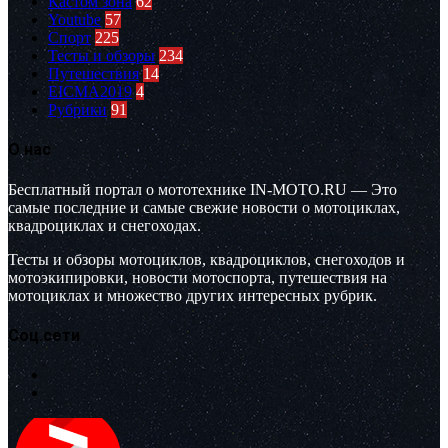
Кастом зона
62
Youtube
57
Спорт
225
Тесты и обзоры
234
Путешествия
14
EICMA2019
4
Рубрики
91
О нас
Бесплатный портал о мототехнике IN-MOTO.RU — Это
самые последние и самые свежие новости о мотоциклах,
квадроциклах и снегоходах.
Тесты и обзоры мотоциклов, квадроциклов, снегоходов и
мотоэкипировки, новости мотоспорта, путешествия на
мотоциклах и множество других интересных рубрик.
Соц.сети