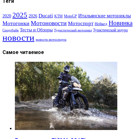
Теги
2025
Ducati
Итальянские мотоциклы
2020
2026
KTM
MotoGP
Новинка
Мотоновости
Мотогонки
Мотоспорт
Нейкед
Тесты и Обзоры
Туристический эндуро
Спортбайк
Туристический мотоцикл
новости
новости мотоспорта
Самое читаемое