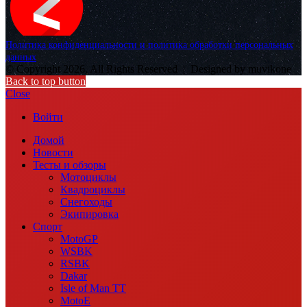
Политика конфиденциальности и политика обработки персональных
данных
© Copyright 2026, All Rights Reserved |
Designed by muvikone
Back to top button
Close
Войти
Домой
Новости
Тесты и обзоры
Мотоциклы
Квадроциклы
Снегоходы
Экипировка
Спорт
MotoGP
WSBK
RSBK
Dakar
Isle of Man TT
MotoE