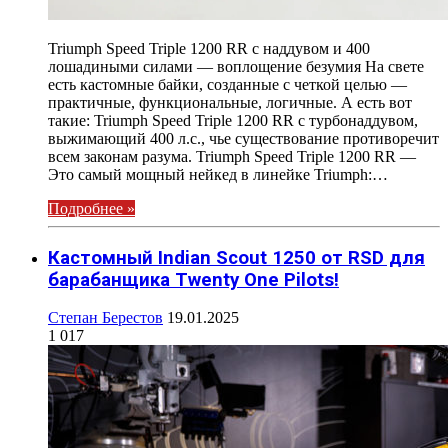
Triumph Speed Triple 1200 RR с наддувом и 400
лошадиными силами — воплощение безумия На свете
есть кастомные байки, созданные с четкой целью —
практичные, функциональные, логичные. А есть вот
такие: Triumph Speed Triple 1200 RR с турбонаддувом,
выжимающий 400 л.с., чье существование противоречит
всем законам разума. Triumph Speed Triple 1200 RR —
Это самый мощный нейкед в линейке Triumph:…
Подробнее »
Кастомный Indian Scout 1250 от RSD для
барабанщика Twenty One Pilots!
Степан Берестов
19.01.2025
1 017