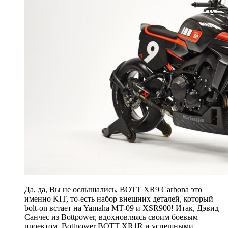
Да, да, Вы не ослышались, BOTT XR9 Carbona это
именно KIT, то-есть набор внешних деталей, который
bolt-on встает на Yamaha MT-09 и XSR900! Итак, Дэвид
Санчес из Bottpower, вдохновляясь своим боевым
проектом Bottpower BOTT XR1R и успешными