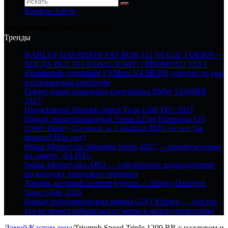
Random Article
Воскресенье, 9 августа 2026
Тренды
HARLEY-DAVIDSON FAT BOB 122 STAGE 3 ОБЗОР—
КОГДА ВСЕ ПО ВЗРОСЛОМУ! | PROMOTO TEST
Китайский спортбайк CFMoto V4 SR-RR доводят до ума
в итальянской аэротрубе
Грядет новое поколение спортбайка BMW S1000RR
2027!
Представлен Triumph Speed Twin 1200 TFC 2027
Новый лимитированный Vespa x Gigi Primavera 125
Отчёт Harley-Davidson за 2 квартал 2026: не всё так
мрачно! Или нет?
Indian Motorcycle Signature Series 2027 — премиум серия
на замену «ELITE»
Indian Motorcycles ARO — собственное подразделение
по выпуску заводского тюнинга
Харлей, который хочется купить — Harley-Davidson
Super Glide 2026
Новые телескопические кофры GIVI XSpace — для тех,
кто не может избавиться от жены в мотопутешествии!
Домой
/
Кастом зона
/
Triumph Speed Triple 1200 RR с наддувом и