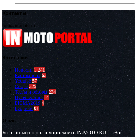
Контакты
info@in-moto.ru
Категории
Новости
1 241
Кастом зона
62
Youtube
57
Спорт
225
Тесты и обзоры
234
Путешествия
14
EICMA2019
4
Рубрики
91
О нас
Бесплатный портал о мототехнике IN-MOTO.RU — Это