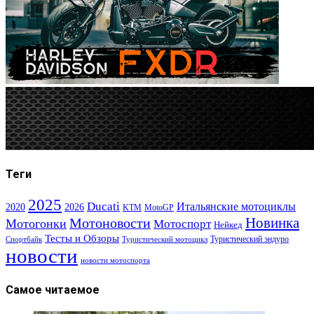
Теги
2025
Ducati
Итальянские мотоциклы
2020
2026
KTM
MotoGP
Новинка
Мотоновости
Мотогонки
Мотоспорт
Нейкед
Тесты и Обзоры
Туристический эндуро
Спортбайк
Туристический мотоцикл
новости
новости мотоспорта
Самое читаемое