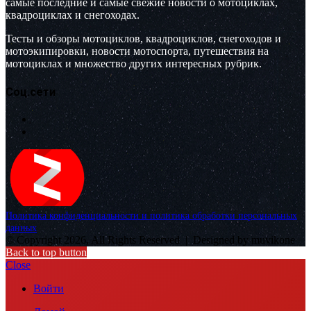
самые последние и самые свежие новости о мотоциклах,
квадроциклах и снегоходах.
Тесты и обзоры мотоциклов, квадроциклов, снегоходов и
мотоэкипировки, новости мотоспорта, путешествия на
мотоциклах и множество других интересных рубрик.
Соц.сети
Политика конфиденциальности и политика обработки персональных
данных
© Copyright 2026, All Rights Reserved |
Designed by muvikone
Back to top button
Close
Войти