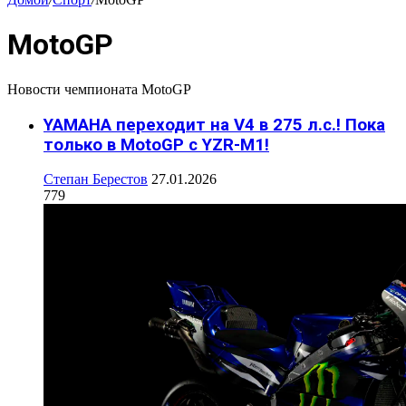
MotoGP
Новости чемпионата MotoGP
YAMAHA переходит на V4 в 275 л.с.! Пока
только в MotoGP c YZR-M1!
Степан Берестов
27.01.2026
779