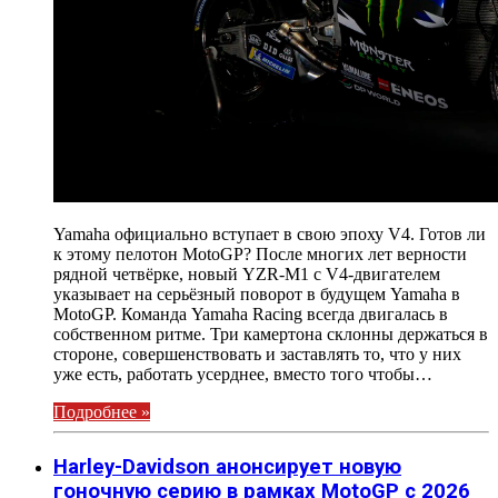
Yamaha официально вступает в свою эпоху V4. Готов ли
к этому пелотон MotoGP? После многих лет верности
рядной четвёрке, новый YZR-M1 с V4-двигателем
указывает на серьёзный поворот в будущем Yamaha в
MotoGP. Команда Yamaha Racing всегда двигалась в
собственном ритме. Три камертона склонны держаться в
стороне, совершенствовать и заставлять то, что у них
уже есть, работать усерднее, вместо того чтобы…
Подробнее »
Harley-Davidson анонсирует новую
гоночную серию в рамках MotoGP с 2026