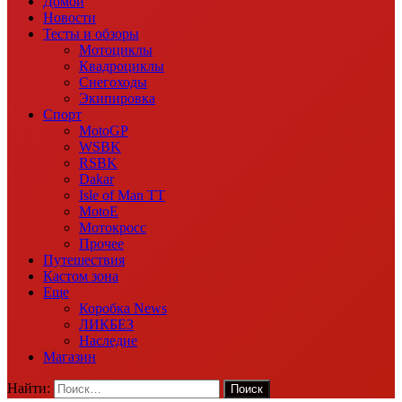
Домой
Новости
Тесты и обзоры
Мотоциклы
Квадроциклы
Снегоходы
Экипировка
Спорт
MotoGP
WSBK
RSBK
Dakar
Isle of Man TT
MotoE
Мотокросс
Прочее
Путешествия
Кастом зона
Еще
Коробка News
ЛИКБЕЗ
Наследие
Магазин
Найти: