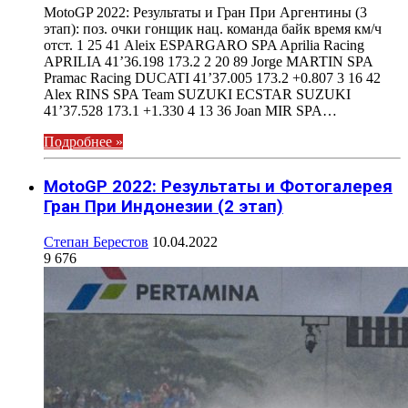
MotoGP 2022: Результаты и Гран При Аргентины (3
этап): поз. очки гонщик нац. команда байк время км/ч
отст. 1 25 41 Aleix ESPARGARO SPA Aprilia Racing
APRILIA 41’36.198 173.2 2 20 89 Jorge MARTIN SPA
Pramac Racing DUCATI 41’37.005 173.2 +0.807 3 16 42
Alex RINS SPA Team SUZUKI ECSTAR SUZUKI
41’37.528 173.1 +1.330 4 13 36 Joan MIR SPA…
Подробнее »
MotoGP 2022: Результаты и Фотогалерея
Гран При Индонезии (2 этап)
Степан Берестов
10.04.2022
9 676