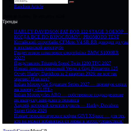
Random Article
Понедельник, 10 августа 2026
Тренды
HARLEY-DAVIDSON FAT BOB 122 STAGE 3 ОБЗОР—
КОГДА ВСЕ ПО ВЗРОСЛОМУ! | PROMOTO TEST
Китайский спортбайк CFMoto V4 SR-RR доводят до ума
в итальянской аэротрубе
Грядет новое поколение спортбайка BMW S1000RR
2027!
Представлен Triumph Speed Twin 1200 TFC 2027
Новый лимитированный Vespa x Gigi Primavera 125
Отчёт Harley-Davidson за 2 квартал 2026: не всё так
мрачно! Или нет?
Indian Motorcycle Signature Series 2027 — премиум серия
на замену «ELITE»
Indian Motorcycles ARO — собственное подразделение
по выпуску заводского тюнинга
Харлей, который хочется купить — Harley-Davidson
Super Glide 2026
Новые телескопические кофры GIVI XSpace — для тех,
кто не может избавиться от жены в мотопутешествии!
Домой
/
Спорт
/
MotoGP