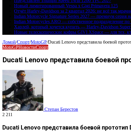
Представлен Triumph Speed Twin 1200 TFC 2027
Новый лимитированный Vespa x Gigi Primavera 125
Отчёт Harley-Davidson за 2 квартал 2026: не всё так мрачн
Indian Motorcycle Signature Series 2027 — премиум серия 
Indian Motorcycles ARO — собственное подразделение по
Харлей, который хочется купить — Harley-Davidson Super
Новые телескопические кофры GIVI XSpace — для тех, кт
Домой
/
Спорт
/
MotoGP
/
Ducati Lenovo представила боевой прото
MotoGP
Новости
Спорт
Ducati Lenovo представила боевой пр
Степан Берестов
2 211
Ducati Lenovo представила боевой прототип