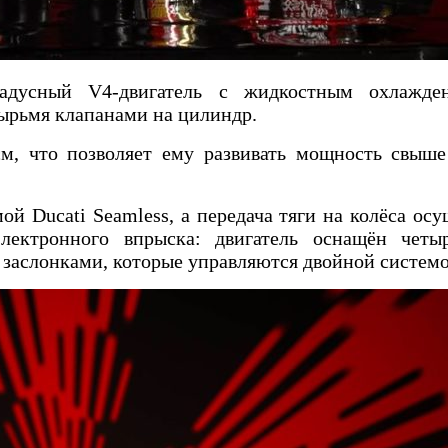
радусный V4-двигатель с жидкостным охлажде
ырьмя клапанами на цилиндр.
см, что позволяет ему развивать мощность свыш
й Ducati Seamless, а передача тяги на колёса осу
электронного впрыска: двигатель оснащён чет
заслонками, которые управляются двойной системо