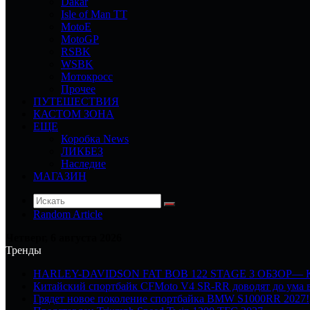
Dakar
Isle of Man TT
MotoE
MotoGP
RSBK
WSBK
Мотокросс
Прочее
ПУТЕШЕСТВИЯ
КАСТОМ ЗОНА
ЕЩЕ
Коробка News
ЛИКБЕЗ
Наследие
МАГАЗИН
Random Article
Четверг, 6 августа 2026
Тренды
HARLEY-DAVIDSON FAT BOB 122 STAGE 3 ОБЗОР—
Китайский спортбайк CFMoto V4 SR-RR доводят до ума в
Грядет новое поколение спортбайка BMW S1000RR 2027!