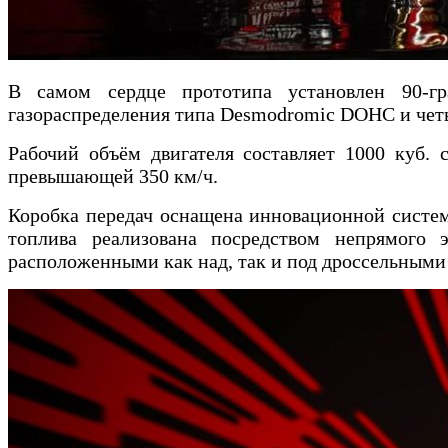
В самом сердце прототипа установлен 90-г
газораспределения типа Desmodromic DOHC и чет
Рабочий объём двигателя составляет 1000 куб. 
превышающей 350 км/ч.
Коробка передач оснащена инновационной системо
топлива реализована посредством непрямого 
расположенными как над, так и под дроссельными 