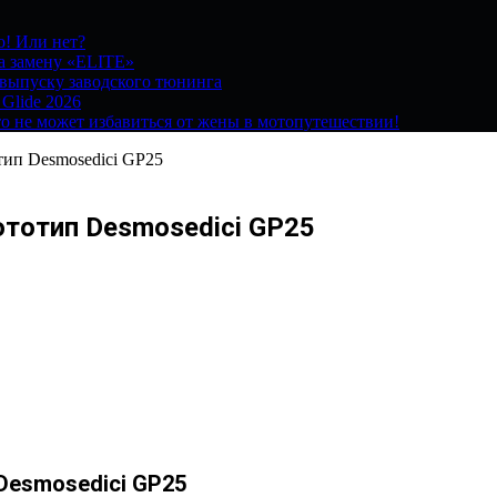
о! Или нет?
на замену «ELITE»
 выпуску заводского тюнинга
 Glide 2026
о не может избавиться от жены в мотопутешествии!
тип Desmosedici GP25
ототип Desmosedici GP25
 Desmosedici GP25