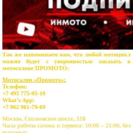
Так же напоминаем вам, что любой мотоцикл
можно будет с уверенностью заказать в
мотосалоне ПРОМОТО:
Мотосалон «Промото»:
Телефон:
+7 495 775-05-10
What’s App:
+7 962 961-79-69
Москва, Сколковское шоссе, 31Б
Часы работы салона и сервиса: 10:00 – 21:00, без
выходных.