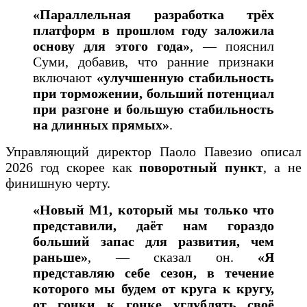
«Параллельная разработка трёх
платформ в прошлом году заложила
основу для этого года»
, — пояснил
Суми, добавив, что ранние признаки
включают
«улучшенную стабильность
при торможении, больший потенциал
при разгоне и большую стабильность
на длинных прямых»
.
Управляющий директор Паоло Павезио описал
2026 год скорее как
поворотный пункт
, а не
финишную черту.
«Новый M1, который мы только что
представили, даёт нам гораздо
больший запас для развития, чем
раньше»
, — сказал он.
«Я
представляю себе сезон, в течение
которого мы будем от круга к кругу,
от гонки к гонке углублять своё