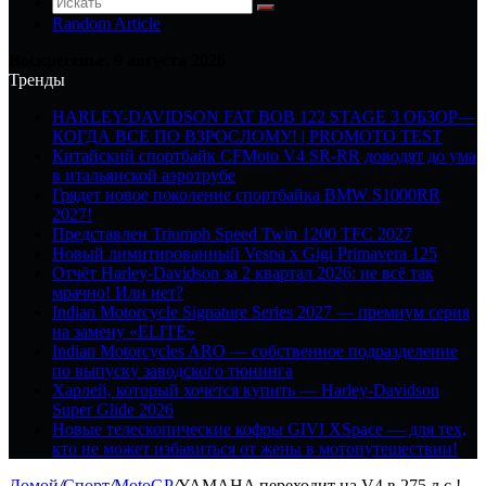
Random Article
Воскресенье, 9 августа 2026
Тренды
HARLEY-DAVIDSON FAT BOB 122 STAGE 3 ОБЗОР—
КОГДА ВСЕ ПО ВЗРОСЛОМУ! | PROMOTO TEST
Китайский спортбайк CFMoto V4 SR-RR доводят до ума
в итальянской аэротрубе
Грядет новое поколение спортбайка BMW S1000RR
2027!
Представлен Triumph Speed Twin 1200 TFC 2027
Новый лимитированный Vespa x Gigi Primavera 125
Отчёт Harley-Davidson за 2 квартал 2026: не всё так
мрачно! Или нет?
Indian Motorcycle Signature Series 2027 — премиум серия
на замену «ELITE»
Indian Motorcycles ARO — собственное подразделение
по выпуску заводского тюнинга
Харлей, который хочется купить — Harley-Davidson
Super Glide 2026
Новые телескопические кофры GIVI XSpace — для тех,
кто не может избавиться от жены в мотопутешествии!
Домой
/
Спорт
/
MotoGP
/
YAMAHA переходит на V4 в 275 л.с.!