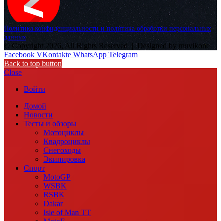
Политика конфиденциальности и политика обработки персональных
данных
© Copyright 2026, All Rights Reserved |
Designed by muvikone
Facebook
VKontakte
WhatsApp
Telegram
Back to top button
Close
Войти
Домой
Новости
Тесты и обзоры
Мотоциклы
Квадроциклы
Снегоходы
Экипировка
Спорт
MotoGP
WSBK
RSBK
Dakar
Isle of Man TT