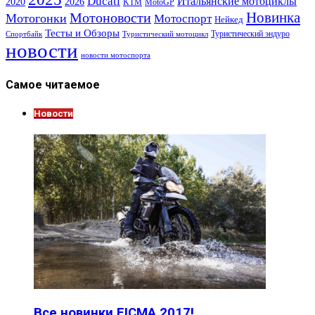
Ducati
Итальянские мотоциклы
2020
2026
KTM
MotoGP
Новинка
Мотоновости
Мотогонки
Мотоспорт
Нейкед
Тесты и Обзоры
Туристический эндуро
Спортбайк
Туристический мотоцикл
новости
новости мотоспорта
Самое читаемое
Новости
Все новинки EICMA 2017!