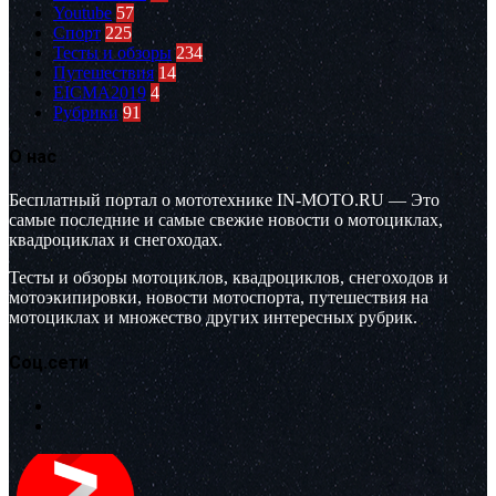
Youtube
57
Спорт
225
Тесты и обзоры
234
Путешествия
14
EICMA2019
4
Рубрики
91
О нас
Бесплатный портал о мототехнике IN-MOTO.RU — Это
самые последние и самые свежие новости о мотоциклах,
квадроциклах и снегоходах.
Тесты и обзоры мотоциклов, квадроциклов, снегоходов и
мотоэкипировки, новости мотоспорта, путешествия на
мотоциклах и множество других интересных рубрик.
Соц.сети