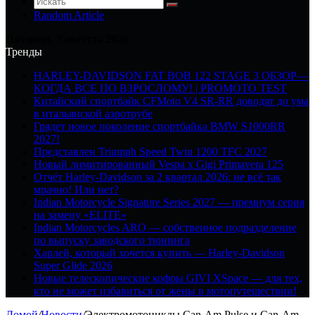
Random Article
Пятница, 7 августа 2026
Тренды
HARLEY-DAVIDSON FAT BOB 122 STAGE 3 ОБЗОР—
КОГДА ВСЕ ПО ВЗРОСЛОМУ! | PROMOTO TEST
Китайский спортбайк CFMoto V4 SR-RR доводят до ума
в итальянской аэротрубе
Грядет новое поколение спортбайка BMW S1000RR
2027!
Представлен Triumph Speed Twin 1200 TFC 2027
Новый лимитированный Vespa x Gigi Primavera 125
Отчёт Harley-Davidson за 2 квартал 2026: не всё так
мрачно! Или нет?
Indian Motorcycle Signature Series 2027 — премиум серия
на замену «ELITE»
Indian Motorcycles ARO — собственное подразделение
по выпуску заводского тюнинга
Харлей, который хочется купить — Harley-Davidson
Super Glide 2026
Новые телескопические кофры GIVI XSpace — для тех,
кто не может избавиться от жены в мотопутешествии!
Домой
/
Новости
/
Электромотоциклы Can-Am Pulse и Can-Am