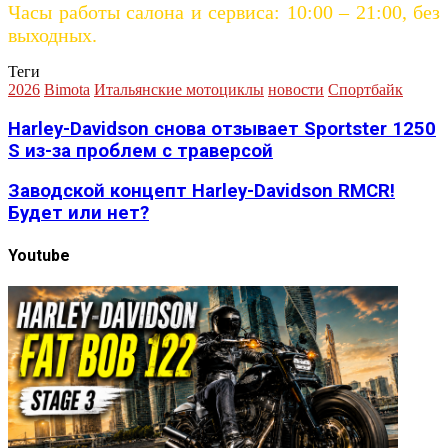
Часы работы салона и сервиса: 10:00 – 21:00, без
выходных.
Теги
2026
Bimota
Итальянские мотоциклы
новости
Спортбайк
Harley-Davidson снова отзывает Sportster 1250
S из-за проблем с траверсой
Заводской концепт Harley-Davidson RMCR!
Будет или нет?
Youtube