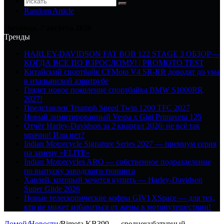
Random Article
Пятница, 7 августа 2026
Тренды
HARLEY-DAVIDSON FAT BOB 122 STAGE 3 ОБЗОР—
КОГДА ВСЕ ПО ВЗРОСЛОМУ! | PROMOTO TEST
Китайский спортбайк CFMoto V4 SR-RR доводят до ума
в итальянской аэротрубе
Грядет новое поколение спортбайка BMW S1000RR
2027!
Представлен Triumph Speed Twin 1200 TFC 2027
Новый лимитированный Vespa x Gigi Primavera 125
Отчёт Harley-Davidson за 2 квартал 2026: не всё так
мрачно! Или нет?
Indian Motorcycle Signature Series 2027 — премиум серия
на замену «ELITE»
Indian Motorcycles ARO — собственное подразделение
по выпуску заводского тюнинга
Харлей, который хочется купить — Harley-Davidson
Super Glide 2026
Новые телескопические кофры GIVI XSpace — для тех,
кто не может избавиться от жены в мотопутешествии!
Домой
/
Новости
/
Bimota KB399 — среднекубатурный