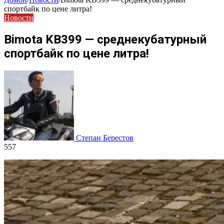
спортбайк по цене литра!
Новости
Bimota KB399 — среднекубатурный
спортбайк по цене литра!
Степан Берестов
557