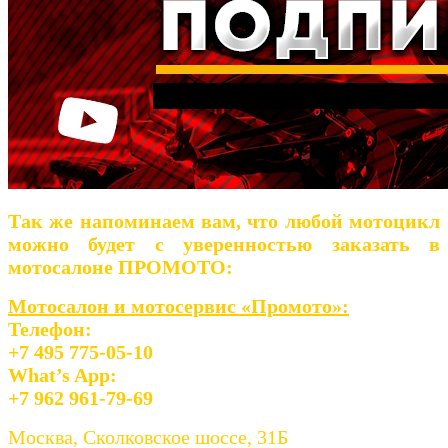
Так же напоминаем вам, что любой мотоцикл
можно будет с уверенностью заказать в
мотосалоне ПРОМОТО:
Мотосалон и мотосервис «Промото»:
Телефон:
+7 495 775-05-10
What’s App:
+7 962 961-79-69
Москва, Сколковское шоссе, 31Б