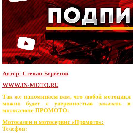
Автор:
Степан Берестов
WWW.IN-MOTO.RU
Так же напоминаем вам, что любой мотоцикл
можно будет с уверенностью заказать в
мотосалоне ПРОМОТО:
Мотосалон и мотосервис «Промото»:
Телефон: