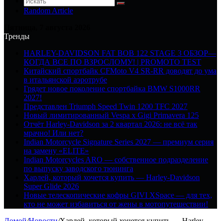
Random Article
Пятница, 7 августа 2026
Тренды
HARLEY-DAVIDSON FAT BOB 122 STAGE 3 ОБЗОР—
КОГДА ВСЕ ПО ВЗРОСЛОМУ! | PROMOTO TEST
Китайский спортбайк CFMoto V4 SR-RR доводят до ума
в итальянской аэротрубе
Грядет новое поколение спортбайка BMW S1000RR
2027!
Представлен Triumph Speed Twin 1200 TFC 2027
Новый лимитированный Vespa x Gigi Primavera 125
Отчёт Harley-Davidson за 2 квартал 2026: не всё так
мрачно! Или нет?
Indian Motorcycle Signature Series 2027 — премиум серия
на замену «ELITE»
Indian Motorcycles ARO — собственное подразделение
по выпуску заводского тюнинга
Харлей, который хочется купить — Harley-Davidson
Super Glide 2026
Новые телескопические кофры GIVI XSpace — для тех,
кто не может избавиться от жены в мотопутешествии!
Домой
/
Новости
/
Харлей, который хочется купить — Harley-