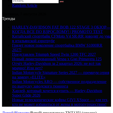
Random Article
Пятница, 7 августа 2026
Тренды
HARLEY-DAVIDSON FAT BOB 122 STAGE 3 ОБЗОР—
КОГДА ВСЕ ПО ВЗРОСЛОМУ! | PROMOTO TEST
Китайский спортбайк CFMoto V4 SR-RR доводят до ума
в итальянской аэротрубе
Грядет новое поколение спортбайка BMW S1000RR
2027!
Представлен Triumph Speed Twin 1200 TFC 2027
Новый лимитированный Vespa x Gigi Primavera 125
Отчёт Harley-Davidson за 2 квартал 2026: не всё так
мрачно! Или нет?
Indian Motorcycle Signature Series 2027 — премиум серия
на замену «ELITE»
Indian Motorcycles ARO — собственное подразделение
по выпуску заводского тюнинга
Харлей, который хочется купить — Harley-Davidson
Super Glide 2026
Новые телескопические кофры GIVI XSpace — для тех,
кто не может избавиться от жены в мотопутешествии!
Домой
/
Новости
/
Benelli представила TNT135! (+видео)