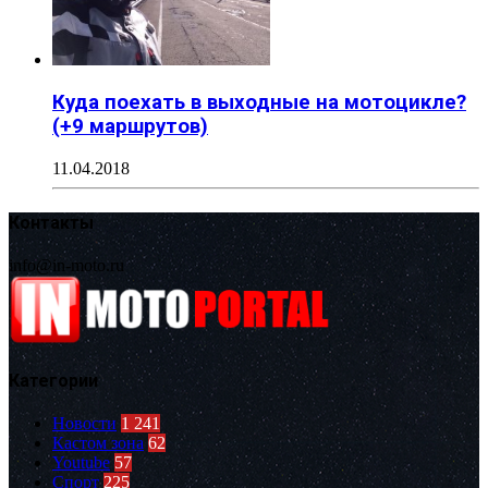
Куда поехать в выходные на мотоцикле?
(+9 маршрутов)
11.04.2018
Контакты
info@in-moto.ru
Категории
Новости
1 241
Кастом зона
62
Youtube
57
Спорт
225