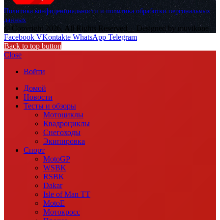
Политика конфиденциальности и политика обработки персональных
данных
© Copyright 2026, All Rights Reserved |
Designed by muvikone
Facebook
VKontakte
WhatsApp
Telegram
Back to top button
Close
Войти
Домой
Новости
Тесты и обзоры
Мотоциклы
Квадроциклы
Снегоходы
Экипировка
Спорт
MotoGP
WSBK
RSBK
Dakar
Isle of Man TT
MotoE
Мотокросс