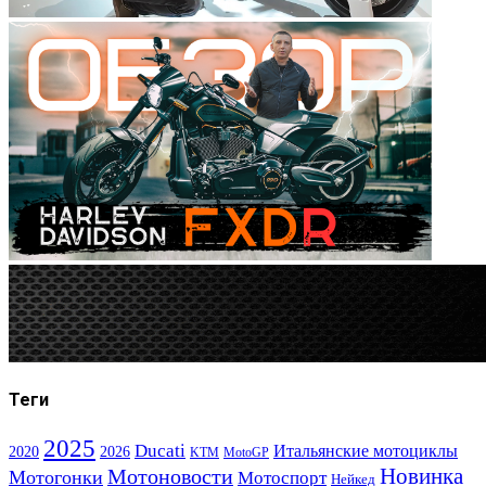
Теги
2025
Ducati
Итальянские мотоциклы
2020
2026
KTM
MotoGP
Новинка
Мотоновости
Мотогонки
Мотоспорт
Нейкед