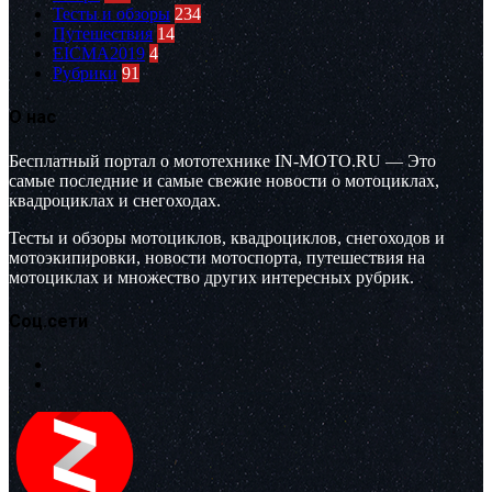
Тесты и обзоры
234
Путешествия
14
EICMA2019
4
Рубрики
91
О нас
Бесплатный портал о мототехнике IN-MOTO.RU — Это
самые последние и самые свежие новости о мотоциклах,
квадроциклах и снегоходах.
Тесты и обзоры мотоциклов, квадроциклов, снегоходов и
мотоэкипировки, новости мотоспорта, путешествия на
мотоциклах и множество других интересных рубрик.
Соц.сети