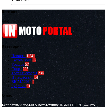
Контакты
info@in-moto.ru
Категории
Новости
1 241
Кастом зона
62
Youtube
57
Спорт
225
Тесты и обзоры
234
Путешествия
14
EICMA2019
4
Рубрики
91
О нас
Бесплатный портал о мототехнике IN-MOTO.RU — Это