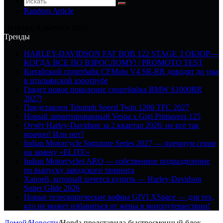
Random Article
Четверг, 6 августа 2026
Тренды
HARLEY-DAVIDSON FAT BOB 122 STAGE 3 ОБЗОР—
КОГДА ВСЕ ПО ВЗРОСЛОМУ! | PROMOTO TEST
Китайский спортбайк CFMoto V4 SR-RR доводят до ума
в итальянской аэротрубе
Грядет новое поколение спортбайка BMW S1000RR
2027!
Представлен Triumph Speed Twin 1200 TFC 2027
Новый лимитированный Vespa x Gigi Primavera 125
Отчёт Harley-Davidson за 2 квартал 2026: не всё так
мрачно! Или нет?
Indian Motorcycle Signature Series 2027 — премиум серия
на замену «ELITE»
Indian Motorcycles ARO — собственное подразделение
по выпуску заводского тюнинга
Харлей, который хочется купить — Harley-Davidson
Super Glide 2026
Новые телескопические кофры GIVI XSpace — для тех,
кто не может избавиться от жены в мотопутешествии!
Домой
/
Новости
/
Honda представила быстросменный блок