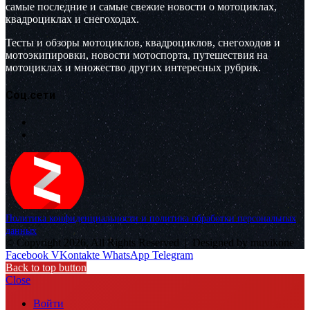
самые последние и самые свежие новости о мотоциклах,
квадроциклах и снегоходах.
Тесты и обзоры мотоциклов, квадроциклов, снегоходов и
мотоэкипировки, новости мотоспорта, путешествия на
мотоциклах и множество других интересных рубрик.
Соц.сети
Политика конфиденциальности и политика обработки персональных
данных
© Copyright 2026, All Rights Reserved |
Designed by muvikone
Facebook
VKontakte
WhatsApp
Telegram
Back to top button
Close
Войти