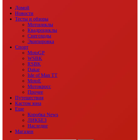
Домой
Новости
Тесты и обзоры
Мотоциклы
Квадроциклы
Снегоходы
Экипировка
Спорт
MotoGP
WSBK
RSBK
Dakar
Isle of Man TT
MotoE
Мотокросс
Прочее
Путешествия
Кастом зона
Еще
Коробка News
ЛИКБЕЗ
Наследие
Магазин