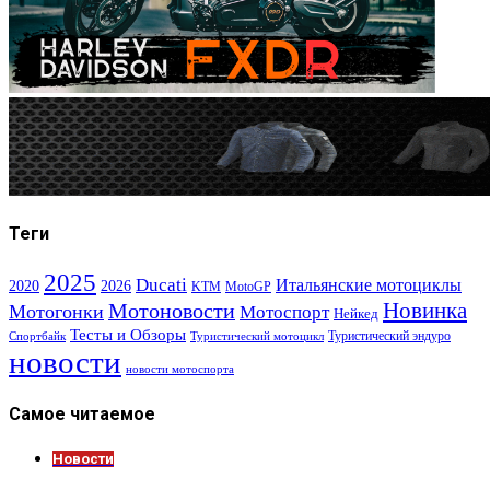
Теги
2025
Ducati
Итальянские мотоциклы
2020
2026
KTM
MotoGP
Новинка
Мотоновости
Мотогонки
Мотоспорт
Нейкед
Тесты и Обзоры
Туристический эндуро
Спортбайк
Туристический мотоцикл
новости
новости мотоспорта
Самое читаемое
Новости