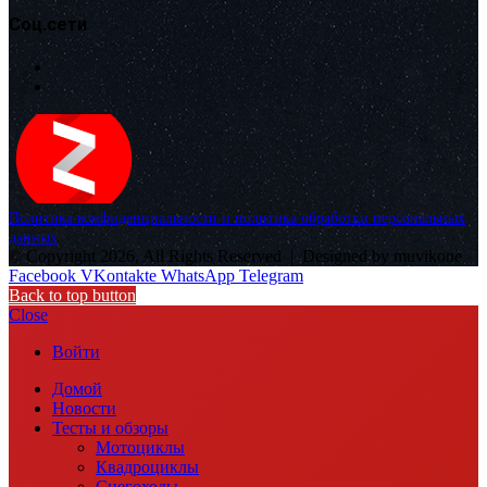
Соц.сети
Политика конфиденциальности и политика обработки персональных
данных
© Copyright 2026, All Rights Reserved |
Designed by muvikone
Facebook
VKontakte
WhatsApp
Telegram
Back to top button
Close
Войти
Домой
Новости
Тесты и обзоры
Мотоциклы
Квадроциклы
Снегоходы