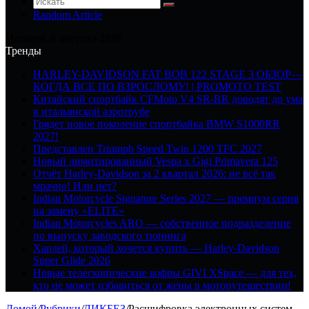
Random Article
Четверг, 6 августа 2026
Тренды
HARLEY-DAVIDSON FAT BOB 122 STAGE 3 ОБЗОР—
КОГДА ВСЕ ПО ВЗРОСЛОМУ! | PROMOTO TEST
Китайский спортбайк CFMoto V4 SR-RR доводят до ума
в итальянской аэротрубе
Грядет новое поколение спортбайка BMW S1000RR
2027!
Представлен Triumph Speed Twin 1200 TFC 2027
Новый лимитированный Vespa x Gigi Primavera 125
Отчёт Harley-Davidson за 2 квартал 2026: не всё так
мрачно! Или нет?
Indian Motorcycle Signature Series 2027 — премиум серия
на замену «ELITE»
Indian Motorcycles ARO — собственное подразделение
по выпуску заводского тюнинга
Харлей, который хочется купить — Harley-Davidson
Super Glide 2026
Новые телескопические кофры GIVI XSpace — для тех,
кто не может избавиться от жены в мотопутешествии!
Домой
/
Рубрики
/
ЛИКБЕЗ
/
Расшифровка электронных систем