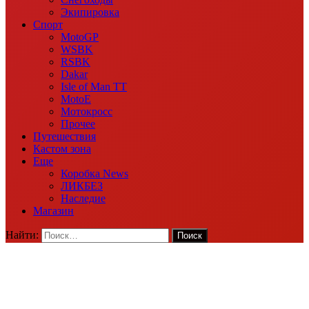
Экипировка
Спорт
MotoGP
WSBK
RSBK
Dakar
Isle of Man TT
MotoE
Мотокросс
Прочее
Путешествия
Кастом зона
Еще
Коробка News
ЛИКБЕЗ
Наследие
Магазин
Найти: