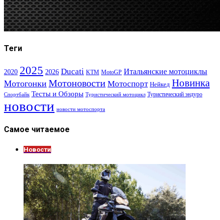
Теги
2025
Ducati
Итальянские мотоциклы
2020
2026
KTM
MotoGP
Новинка
Мотоновости
Мотогонки
Мотоспорт
Нейкед
Тесты и Обзоры
Туристический эндуро
Спортбайк
Туристический мотоцикл
новости
новости мотоспорта
Самое читаемое
Новости