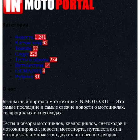
Категории
Новости
1 241
Кастом зона
62
Youtube
57
Спорт
225
Тесты и обзоры
234
Путешествия
14
EICMA2019
4
Рубрики
91
О нас
Бесплатный портал о мототехнике IN-MOTO.RU — Это
самые последние и самые свежие новости о мотоциклах,
квадроциклах и снегоходах.
Тесты и обзоры мотоциклов, квадроциклов, снегоходов и
мотоэкипировки, новости мотоспорта, путешествия на
мотоциклах и множество других интересных рубрик.