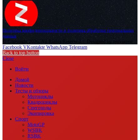
Политика конфиденциальности и политика обработки персональных
данных
© Copyright 2026, All Rights Reserved |
Designed by muvikone
Facebook
VKontakte
WhatsApp
Telegram
Back to top button
Close
Войти
Домой
Новости
Тесты и обзоры
Мотоциклы
Квадроциклы
Снегоходы
Экипировка
Спорт
MotoGP
WSBK
RSBK