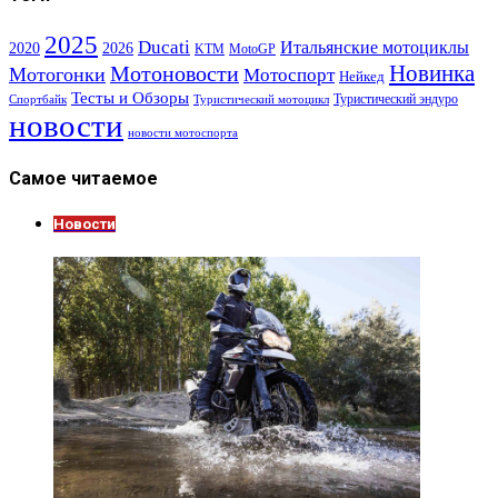
2025
Ducati
Итальянские мотоциклы
2020
2026
KTM
MotoGP
Новинка
Мотоновости
Мотогонки
Мотоспорт
Нейкед
Тесты и Обзоры
Туристический эндуро
Спортбайк
Туристический мотоцикл
новости
новости мотоспорта
Самое читаемое
Новости