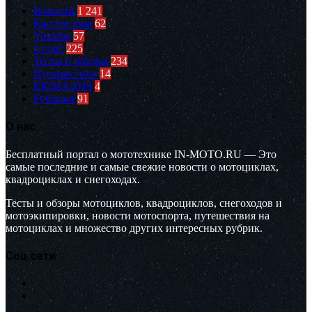
Новости
1 241
Кастом зона
62
Youtube
57
Спорт
225
Тесты и обзоры
234
Путешествия
14
EICMA2019
4
Рубрики
91
О нас
Бесплатный портал о мототехнике IN-MOTO.RU — Это
самые последние и самые свежие новости о мотоциклах,
квадроциклах и снегоходах.
Тесты и обзоры мотоциклов, квадроциклов, снегоходов и
мотоэкипировки, новости мотоспорта, путешествия на
мотоциклах и множество других интересных рубрик.
Соц.сети