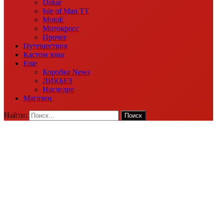
Dakar
Isle of Man TT
MotoE
Мотокросс
Прочее
Путешествия
Кастом зона
Еще
Коробка News
ЛИКБЕЗ
Наследие
Магазин
Найти: