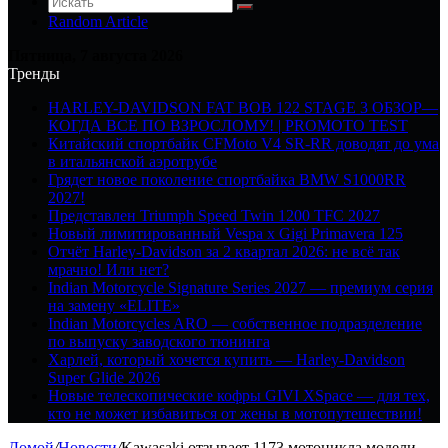
Random Article
Пятница, 7 августа 2026
Тренды
HARLEY-DAVIDSON FAT BOB 122 STAGE 3 ОБЗОР—
КОГДА ВСЕ ПО ВЗРОСЛОМУ! | PROMOTO TEST
Китайский спортбайк CFMoto V4 SR-RR доводят до ума
в итальянской аэротрубе
Грядет новое поколение спортбайка BMW S1000RR
2027!
Представлен Triumph Speed Twin 1200 TFC 2027
Новый лимитированный Vespa x Gigi Primavera 125
Отчёт Harley-Davidson за 2 квартал 2026: не всё так
мрачно! Или нет?
Indian Motorcycle Signature Series 2027 — премиум серия
на замену «ELITE»
Indian Motorcycles ARO — собственное подразделение
по выпуску заводского тюнинга
Харлей, который хочется купить — Harley-Davidson
Super Glide 2026
Новые телескопические кофры GIVI XSpace — для тех,
кто не может избавиться от жены в мотопутешествии!
Домой
/
Новости
/
Kawasaki отзывает 1173 мотоцикла модели