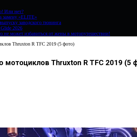
о! Или нет?
на замену «ELITE»
 выпуску заводского тюнинга
 Glide 2026
о не может избавиться от жены в мотопутешествии!
лов Thruxton R TFC 2019 (5 фото)
ю мотоциклов Thruxton R TFC 2019 (5 