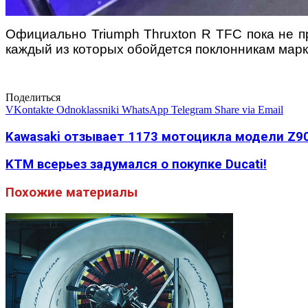
Официально Triumph Thruxton R TFC пока не п
каждый из которых обойдется поклонникам марк
Поделиться
VKontakte
Odnoklassniki
WhatsApp
Telegram
Share via Email
Kawasaki отзывает 1173 мотоцикла модели Z9
KTM всерьез задумался о покупке Ducati!
Похожие материалы