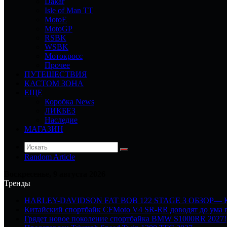
Dakar
Isle of Man TT
MotoE
MotoGP
RSBK
WSBK
Мотокросс
Прочее
ПУТЕШЕСТВИЯ
КАСТОМ ЗОНА
ЕЩЕ
Коробка News
ЛИКБЕЗ
Наследие
МАГАЗИН
Random Article
Воскресенье, 9 августа 2026
Тренды
HARLEY-DAVIDSON FAT BOB 122 STAGE 3 ОБЗОР—
Китайский спортбайк CFMoto V4 SR-RR доводят до ума в
Грядет новое поколение спортбайка BMW S1000RR 2027!