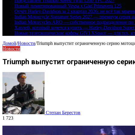
Представлен Triumph Speed Twin 1200 TFC 2027
Новый лимитированный Vespa x Gigi Primavera 125
Отчёт Harley-Davidson за 2 квартал 2026: не всё так мрачн
Indian Motorcycle Signature Series 2027 — премиум серия 
Indian Motorcycles ARO — собственное подразделение по
Харлей, который хочется купить — Harley-Davidson Super
Новые телескопические кофры GIVI XSpace — для тех, кт
Домой
/
Новости
/
Triumph выпустит ограниченную серию мотоцик
Новости
Triumph выпустит ограниченную сери
Степан Берестов
1 723