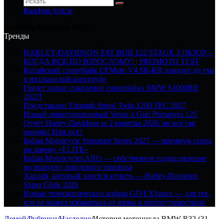
Random Article
Суббота, 8 августа 2026
Тренды
HARLEY-DAVIDSON FAT BOB 122 STAGE 3 ОБЗОР—
КОГДА ВСЕ ПО ВЗРОСЛОМУ! | PROMOTO TEST
Китайский спортбайк CFMoto V4 SR-RR доводят до ума
в итальянской аэротрубе
Грядет новое поколение спортбайка BMW S1000RR
2027!
Представлен Triumph Speed Twin 1200 TFC 2027
Новый лимитированный Vespa x Gigi Primavera 125
Отчёт Harley-Davidson за 2 квартал 2026: не всё так
мрачно! Или нет?
Indian Motorcycle Signature Series 2027 — премиум серия
на замену «ELITE»
Indian Motorcycles ARO — собственное подразделение
по выпуску заводского тюнинга
Харлей, который хочется купить — Harley-Davidson
Super Glide 2026
Новые телескопические кофры GIVI XSpace — для тех,
кто не может избавиться от жены в мотопутешествии!
Домой
/
Рубрики
/
Наследие
/
История мотоцикла BMW R32 (31