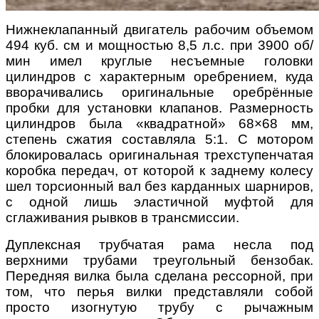
Нижнеклапанный двигатель рабочим объемом
494 куб. см и мощностью 8,5 л.с. при 3900 об/
мин имел круглые несъемные головки
цилиндров с характерным оребрением, куда
вворачивались оригинальные оребрённые
пробки для установки клапанов. Размерность
цилиндров была «квадратной» 68×68 мм,
степень сжатия составляла 5:1. С мотором
блокировалась оригинальная трехступенчатая
коробка передач, от которой к заднему колесу
шел торсионный вал без карданных шарниров,
с одной лишь эластичной муфтой для
сглаживания рывков в трансмиссии.
Дуплексная трубчатая рама несла под
верхними трубами треугольный бензобак.
Передняя вилка была сделана рессорной, при
том, что перья вилки представляли собой
просто изогнутую трубу с рычажным