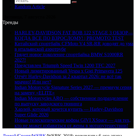
Random Article
Пятница, 7 августа 2026
Тренды
HARLEY-DAVIDSON FAT BOB 122 STAGE 3 ОБЗОР—
КОГДА ВСЕ ПО ВЗРОСЛОМУ! | PROMOTO TEST
Китайский спортбайк CFMoto V4 SR-RR доводят до ума
в итальянской аэротрубе
Грядет новое поколение спортбайка BMW S1000RR
2027!
Представлен Triumph Speed Twin 1200 TFC 2027
Новый лимитированный Vespa x Gigi Primavera 125
Отчёт Harley-Davidson за 2 квартал 2026: не всё так
мрачно! Или нет?
Indian Motorcycle Signature Series 2027 — премиум серия
на замену «ELITE»
Indian Motorcycles ARO — собственное подразделение
по выпуску заводского тюнинга
Харлей, который хочется купить — Harley-Davidson
Super Glide 2026
Новые телескопические кофры GIVI XSpace — для тех,
кто не может избавиться от жены в мотопутешествии!
Домой
/
Спорт
/
WSBK
/
WSBK 2018: результаты 6-ого этапа