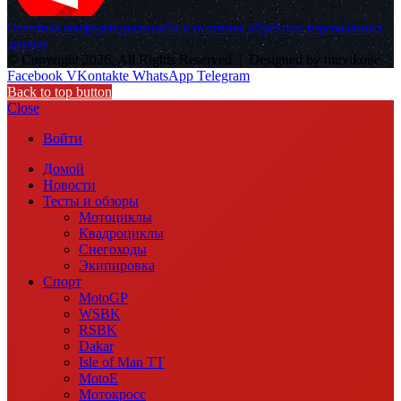
Политика конфиденциальности и политика обработки персональных
данных
© Copyright 2026, All Rights Reserved |
Designed by muvikone
Facebook
VKontakte
WhatsApp
Telegram
Back to top button
Close
Войти
Домой
Новости
Тесты и обзоры
Мотоциклы
Квадроциклы
Снегоходы
Экипировка
Спорт
MotoGP
WSBK
RSBK
Dakar
Isle of Man TT
MotoE
Мотокросс