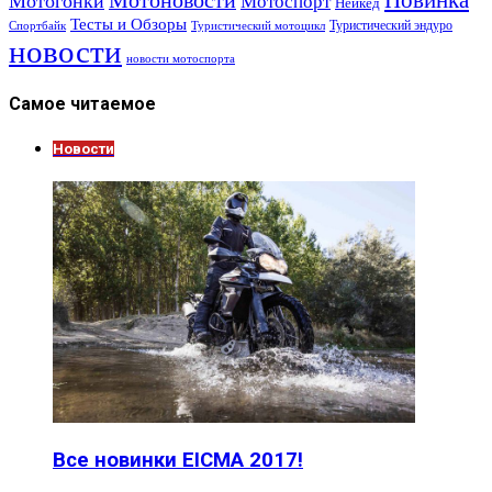
Мотоновости
Мотогонки
Мотоспорт
Нейкед
Тесты и Обзоры
Туристический эндуро
Спортбайк
Туристический мотоцикл
новости
новости мотоспорта
Самое читаемое
Новости
Все новинки EICMA 2017!