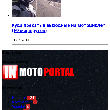
Куда поехать в выходные на мотоцикле?
(+9 маршрутов)
11.04.2018
Контакты
info@in-moto.ru
Категории
Новости
1 241
Кастом зона
62
Youtube
57