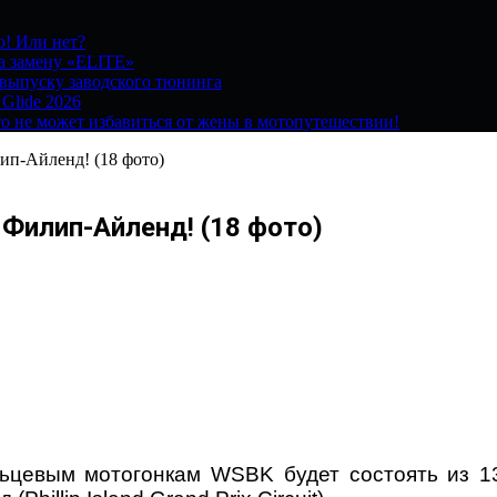
о! Или нет?
на замену «ELITE»
 выпуску заводского тюнинга
 Glide 2026
о не может избавиться от жены в мотопутешествии!
ип-Айленд! (18 фото)
 Филип-Айленд! (18 фото)
ьцевым мотогонкам WSBK будет состоять из 1