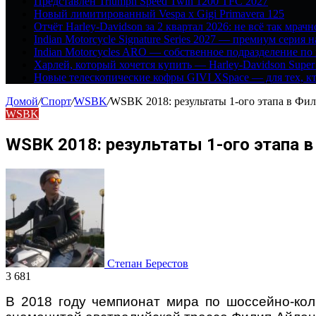
Представлен Triumph Speed Twin 1200 TFC 2027
Новый лимитированный Vespa x Gigi Primavera 125
Отчёт Harley-Davidson за 2 квартал 2026: не всё так мрачн
Indian Motorcycle Signature Series 2027 — премиум серия 
Indian Motorcycles ARO — собственное подразделение по
Харлей, который хочется купить — Harley-Davidson Super
Новые телескопические кофры GIVI XSpace — для тех, кт
Домой
/
Спорт
/
WSBK
/
WSBK 2018: результаты 1-ого этапа в Фил
WSBK
WSBK 2018: результаты 1-ого этапа в
Степан Берестов
3 681
В 2018 году чемпионат мира по шоссейно-кол