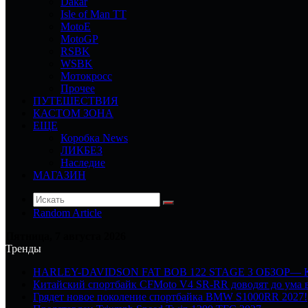
Dakar
Isle of Man TT
MotoE
MotoGP
RSBK
WSBK
Мотокросс
Прочее
ПУТЕШЕСТВИЯ
КАСТОМ ЗОНА
ЕЩЕ
Коробка News
ЛИКБЕЗ
Наследие
МАГАЗИН
Random Article
Пятница, 7 августа 2026
Тренды
HARLEY-DAVIDSON FAT BOB 122 STAGE 3 ОБЗОР—
Китайский спортбайк CFMoto V4 SR-RR доводят до ума в
Грядет новое поколение спортбайка BMW S1000RR 2027!