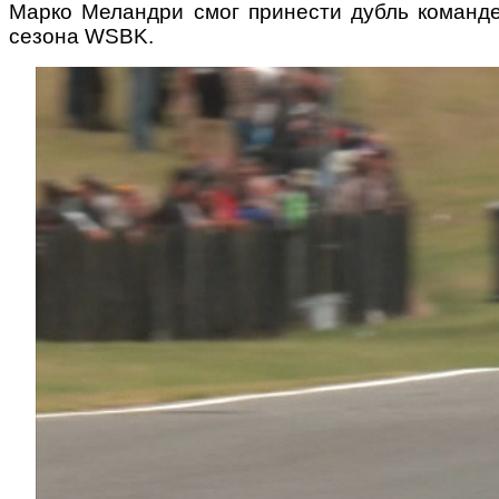
Марко Меландри смог принести дубль команде
сезона WSBK.