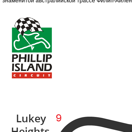
знаменитой австралийской трассе Филип-Айленд (Ph