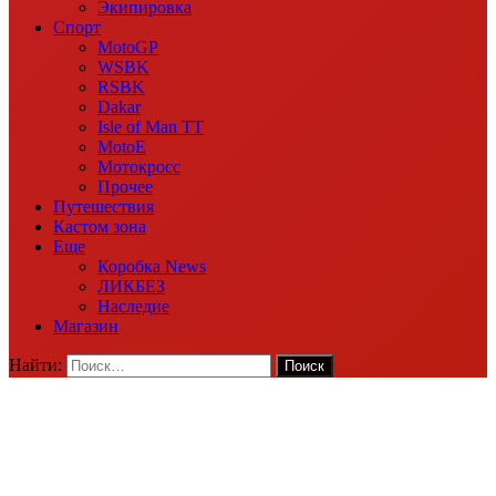
Экипировка
Спорт
MotoGP
WSBK
RSBK
Dakar
Isle of Man TT
MotoE
Мотокросс
Прочее
Путешествия
Кастом зона
Еще
Коробка News
ЛИКБЕЗ
Наследие
Магазин
Найти: