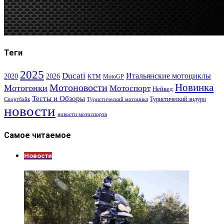
Теги
2025
Ducati
Итальянские мотоциклы
2020
2026
KTM
MotoGP
Новинка
Мотоновости
Мотогонки
Мотоспорт
Нейкед
Тесты и Обзоры
Туристический эндуро
Спортбайк
Туристический мотоцикл
новости
новости мотоспорта
Самое читаемое
Новости