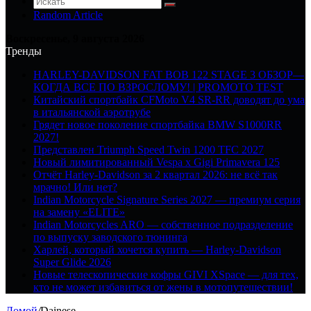
Random Article
Воскресенье, 9 августа 2026
Тренды
HARLEY-DAVIDSON FAT BOB 122 STAGE 3 ОБЗОР—
КОГДА ВСЕ ПО ВЗРОСЛОМУ! | PROMOTO TEST
Китайский спортбайк CFMoto V4 SR-RR доводят до ума
в итальянской аэротрубе
Грядет новое поколение спортбайка BMW S1000RR
2027!
Представлен Triumph Speed Twin 1200 TFC 2027
Новый лимитированный Vespa x Gigi Primavera 125
Отчёт Harley-Davidson за 2 квартал 2026: не всё так
мрачно! Или нет?
Indian Motorcycle Signature Series 2027 — премиум серия
на замену «ELITE»
Indian Motorcycles ARO — собственное подразделение
по выпуску заводского тюнинга
Харлей, который хочется купить — Harley-Davidson
Super Glide 2026
Новые телескопические кофры GIVI XSpace — для тех,
кто не может избавиться от жены в мотопутешествии!
Домой
/
Dainese