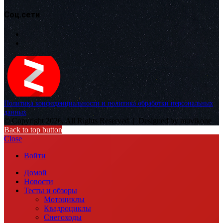
Соц.сети
Политика конфиденциальности и политика обработки персональных
данных
© Copyright 2026, All Rights Reserved |
Designed by muvikone
Back to top button
Close
Войти
Домой
Новости
Тесты и обзоры
Мотоциклы
Квадроциклы
Снегоходы