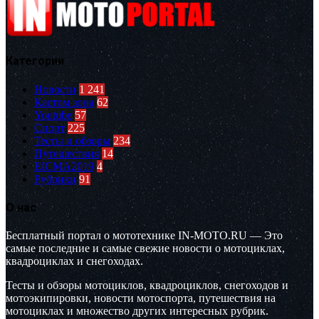
Категории
Новости
1 241
Кастом зона
62
Youtube
57
Спорт
225
Тесты и обзоры
234
Путешествия
14
EICMA2019
4
Рубрики
91
О нас
Бесплатный портал о мототехнике IN-MOTO.RU — Это
самые последние и самые свежие новости о мотоциклах,
квадроциклах и снегоходах.
Тесты и обзоры мотоциклов, квадроциклов, снегоходов и
мотоэкипировки, новости мотоспорта, путешествия на
мотоциклах и множество других интересных рубрик.