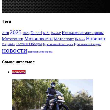
Теги
2025
Ducati
Итальянские мотоциклы
2020
2026
KTM
MotoGP
Новинка
Мотоновости
Мотогонки
Мотоспорт
Нейкед
Тесты и Обзоры
Туристический эндуро
Спортбайк
Туристический мотоцикл
новости
новости мотоспорта
Самое читаемое
Новости