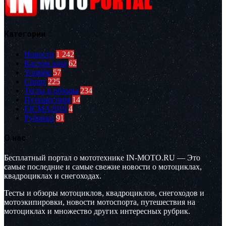
Категории
Новости
1 242
Кастом зона
62
Youtube
57
Спорт
225
Тесты и обзоры
234
Путешествия
14
EICMA2019
4
Рубрики
91
О нас
Бесплатный портал о мототехнике IN-MOTO.RU — Это
самые последние и самые свежие новости о мотоциклах,
квадроциклах и снегоходах.
Тесты и обзоры мотоциклов, квадроциклов, снегоходов и
мотоэкипировки, новости мотоспорта, путешествия на
мотоциклах и множество других интересных рубрик.