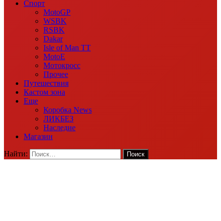
Спорт
MotoGP
WSBK
RSBK
Dakar
Isle of Man TT
MotoE
Мотокросс
Прочее
Путешествия
Кастом зона
Еще
Коробка News
ЛИКБЕЗ
Наследие
Магазин
Найти: