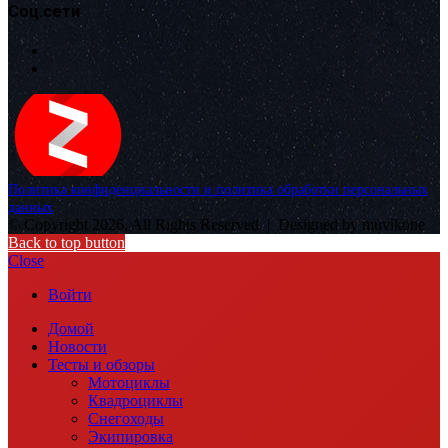
Соц.сети
Политика конфиденциальности и политика обработки персональных
данных
© Copyright 2026, All Rights Reserved |
Designed by muvikone
Back to top button
Close
Войти
Домой
Новости
Тесты и обзоры
Мотоциклы
Квадроциклы
Снегоходы
Экипировка