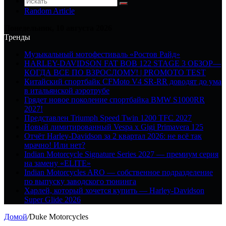
Random Article
Понедельник, 10 августа 2026
Тренды
Музыкальный мотофестиваль «Ростов Райд»
HARLEY-DAVIDSON FAT BOB 122 STAGE 3 ОБЗОР—
КОГДА ВСЕ ПО ВЗРОСЛОМУ! | PROMOTO TEST
Китайский спортбайк CFMoto V4 SR-RR доводят до ума
в итальянской аэротрубе
Грядет новое поколение спортбайка BMW S1000RR
2027!
Представлен Triumph Speed Twin 1200 TFC 2027
Новый лимитированный Vespa x Gigi Primavera 125
Отчёт Harley-Davidson за 2 квартал 2026: не всё так
мрачно! Или нет?
Indian Motorcycle Signature Series 2027 — премиум серия
на замену «ELITE»
Indian Motorcycles ARO — собственное подразделение
по выпуску заводского тюнинга
Харлей, который хочется купить — Harley-Davidson
Super Glide 2026
Домой
/
Duke Motorcycles