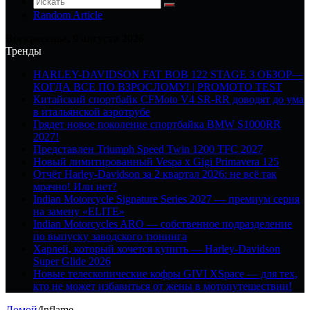
Random Article
Воскресенье, 9 августа 2026
Тренды
HARLEY-DAVIDSON FAT BOB 122 STAGE 3 ОБЗОР—
КОГДА ВСЕ ПО ВЗРОСЛОМУ! | PROMOTO TEST
Китайский спортбайк CFMoto V4 SR-RR доводят до ума
в итальянской аэротрубе
Грядет новое поколение спортбайка BMW S1000RR
2027!
Представлен Triumph Speed Twin 1200 TFC 2027
Новый лимитированный Vespa x Gigi Primavera 125
Отчёт Harley-Davidson за 2 квартал 2026: не всё так
мрачно! Или нет?
Indian Motorcycle Signature Series 2027 — премиум серия
на замену «ELITE»
Indian Motorcycles ARO — собственное подразделение
по выпуску заводского тюнинга
Харлей, который хочется купить — Harley-Davidson
Super Glide 2026
Новые телескопические кофры GIVI XSpace — для тех,
кто не может избавиться от жены в мотопутешествии!
Домой
/
Inflame