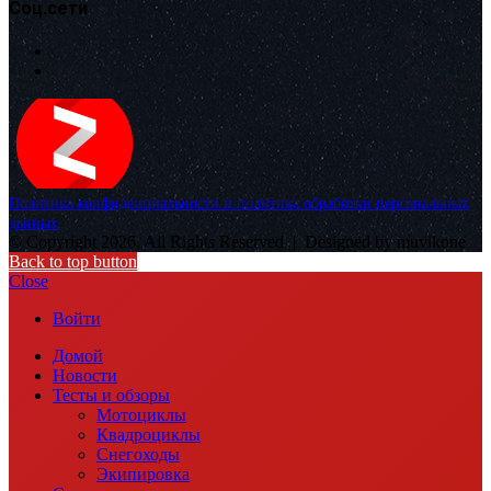
Соц.сети
Политика конфиденциальности и политика обработки персональных
данных
© Copyright 2026, All Rights Reserved |
Designed by muvikone
Back to top button
Close
Войти
Домой
Новости
Тесты и обзоры
Мотоциклы
Квадроциклы
Снегоходы
Экипировка