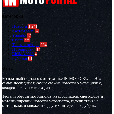
Категории
Новости
1 241
Кастом зона
62
Youtube
57
Спорт
225
Тесты и обзоры
234
Путешествия
14
EICMA2019
4
Рубрики
91
О нас
Бесплатный портал о мототехнике IN-MOTO.RU — Это
самые последние и самые свежие новости о мотоциклах,
квадроциклах и снегоходах.
Тесты и обзоры мотоциклов, квадроциклов, снегоходов и
мотоэкипировки, новости мотоспорта, путешествия на
мотоциклах и множество других интересных рубрик.