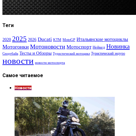
Теги
2025
Ducati
Итальянские мотоциклы
2020
2026
KTM
MotoGP
Новинка
Мотоновости
Мотогонки
Мотоспорт
Нейкед
Тесты и Обзоры
Туристический эндуро
Спортбайк
Туристический мотоцикл
новости
новости мотоспорта
Самое читаемое
Новости