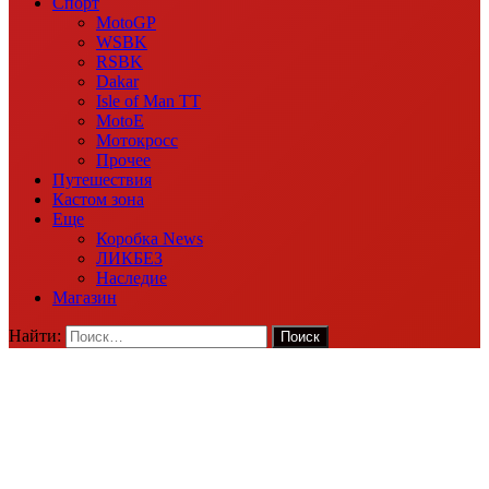
Спорт
MotoGP
WSBK
RSBK
Dakar
Isle of Man TT
MotoE
Мотокросс
Прочее
Путешествия
Кастом зона
Еще
Коробка News
ЛИКБЕЗ
Наследие
Магазин
Найти: