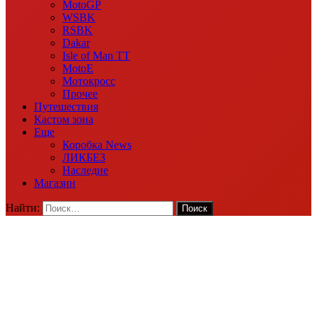
MotoGP
WSBK
RSBK
Dakar
Isle of Man TT
MotoE
Мотокросс
Прочее
Путешествия
Кастом зона
Еще
Коробка News
ЛИКБЕЗ
Наследие
Магазин
Найти: