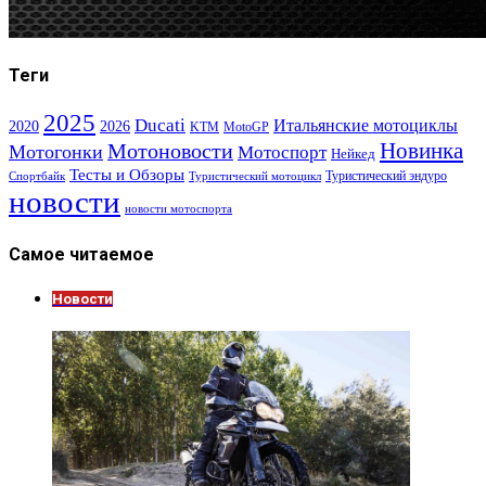
Теги
2025
Ducati
Итальянские мотоциклы
2020
2026
KTM
MotoGP
Новинка
Мотоновости
Мотогонки
Мотоспорт
Нейкед
Тесты и Обзоры
Туристический эндуро
Спортбайк
Туристический мотоцикл
новости
новости мотоспорта
Самое читаемое
Новости