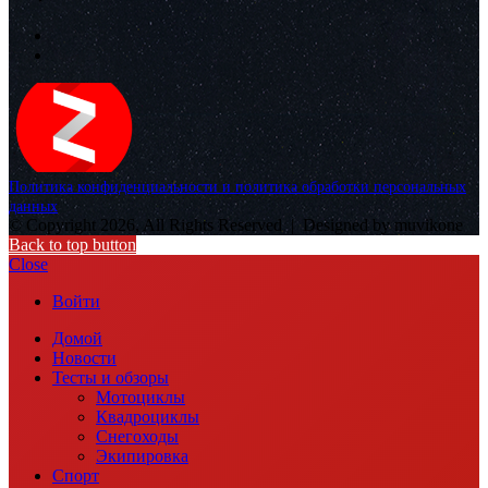
Политика конфиденциальности и политика обработки персональных
данных
© Copyright 2026, All Rights Reserved |
Designed by muvikone
Back to top button
Close
Войти
Домой
Новости
Тесты и обзоры
Мотоциклы
Квадроциклы
Снегоходы
Экипировка
Спорт