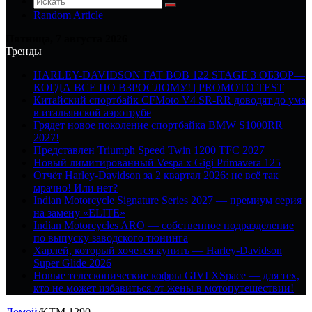
Random Article
Пятница, 7 августа 2026
Тренды
HARLEY-DAVIDSON FAT BOB 122 STAGE 3 ОБЗОР—
КОГДА ВСЕ ПО ВЗРОСЛОМУ! | PROMOTO TEST
Китайский спортбайк CFMoto V4 SR-RR доводят до ума
в итальянской аэротрубе
Грядет новое поколение спортбайка BMW S1000RR
2027!
Представлен Triumph Speed Twin 1200 TFC 2027
Новый лимитированный Vespa x Gigi Primavera 125
Отчёт Harley-Davidson за 2 квартал 2026: не всё так
мрачно! Или нет?
Indian Motorcycle Signature Series 2027 — премиум серия
на замену «ELITE»
Indian Motorcycles ARO — собственное подразделение
по выпуску заводского тюнинга
Харлей, который хочется купить — Harley-Davidson
Super Glide 2026
Новые телескопические кофры GIVI XSpace — для тех,
кто не может избавиться от жены в мотопутешествии!
Домой
/
KTM 1290