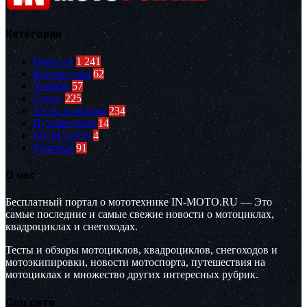
Категории
Новости
1 241
Кастом зона
62
Youtube
57
Спорт
225
Тесты и обзоры
234
Путешествия
14
EICMA2019
4
Рубрики
91
О нас
Бесплатный портал о мототехнике IN-MOTO.RU — Это
самые последние и самые свежие новости о мотоциклах,
квадроциклах и снегоходах.
Тесты и обзоры мотоциклов, квадроциклов, снегоходов и
мотоэкипировки, новости мотоспорта, путешествия на
мотоциклах и множество других интересных рубрик.
Соц.сети