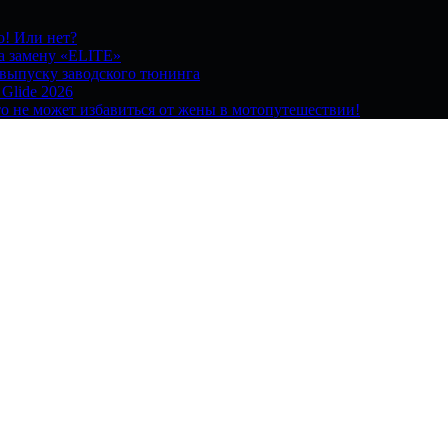
о! Или нет?
на замену «ELITE»
 выпуску заводского тюнинга
 Glide 2026
о не может избавиться от жены в мотопутешествии!