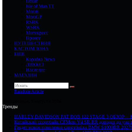
Dakar
Isle of Man TT
MotoE
MotoGP
RSBK
WSBK
Мотокросс
Прочее
ПУТЕШЕСТВИЯ
КАСТОМ ЗОНА
ЕЩЕ
Коробка News
ЛИКБЕЗ
Наследие
МАГАЗИН
Random Article
Воскресенье, 9 августа 2026
Тренды
HARLEY-DAVIDSON FAT BOB 122 STAGE 3 ОБЗОР—
Китайский спортбайк CFMoto V4 SR-RR доводят до ума в
Грядет новое поколение спортбайка BMW S1000RR 2027!