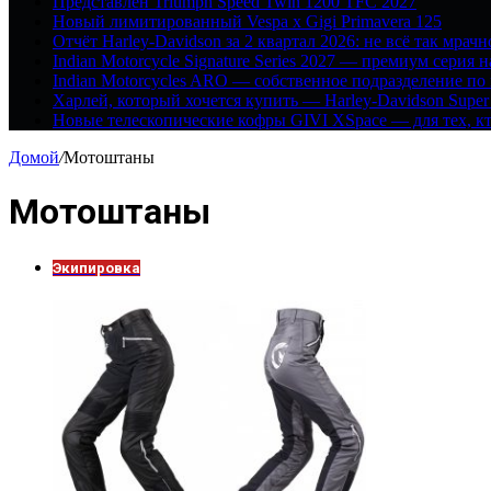
Представлен Triumph Speed Twin 1200 TFC 2027
Новый лимитированный Vespa x Gigi Primavera 125
Отчёт Harley-Davidson за 2 квартал 2026: не всё так мрачн
Indian Motorcycle Signature Series 2027 — премиум серия 
Indian Motorcycles ARO — собственное подразделение по
Харлей, который хочется купить — Harley-Davidson Super
Новые телескопические кофры GIVI XSpace — для тех, кт
Домой
/
Мотоштаны
Мотоштаны
Экипировка