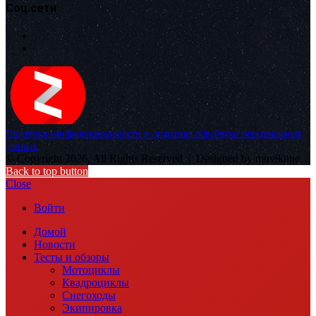
Соц.сети
Политика конфиденциальности и политика обработки персональных
данных
© Copyright 2026, All Rights Reserved |
Designed by muvikone
Back to top button
Close
Войти
Домой
Новости
Тесты и обзоры
Мотоциклы
Квадроциклы
Снегоходы
Экипировка