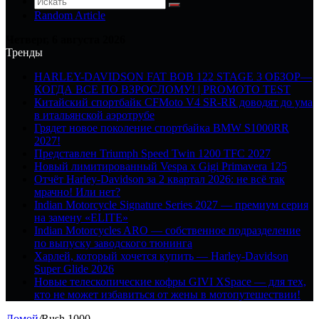
Random Article
Четверг, 6 августа 2026
Тренды
HARLEY-DAVIDSON FAT BOB 122 STAGE 3 ОБЗОР—
КОГДА ВСЕ ПО ВЗРОСЛОМУ! | PROMOTO TEST
Китайский спортбайк CFMoto V4 SR-RR доводят до ума
в итальянской аэротрубе
Грядет новое поколение спортбайка BMW S1000RR
2027!
Представлен Triumph Speed Twin 1200 TFC 2027
Новый лимитированный Vespa x Gigi Primavera 125
Отчёт Harley-Davidson за 2 квартал 2026: не всё так
мрачно! Или нет?
Indian Motorcycle Signature Series 2027 — премиум серия
на замену «ELITE»
Indian Motorcycles ARO — собственное подразделение
по выпуску заводского тюнинга
Харлей, который хочется купить — Harley-Davidson
Super Glide 2026
Новые телескопические кофры GIVI XSpace — для тех,
кто не может избавиться от жены в мотопутешествии!
Домой
/
Rush 1000