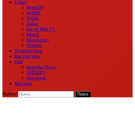
Спорт
MotoGP
WSBK
RSBK
Dakar
Isle of Man TT
MotoE
Мотокросс
Прочее
Путешествия
Кастом зона
Еще
Коробка News
ЛИКБЕЗ
Наследие
Магазин
Найти: