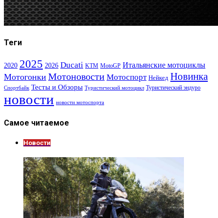
Теги
2025
Ducati
Итальянские мотоциклы
2020
2026
KTM
MotoGP
Новинка
Мотоновости
Мотогонки
Мотоспорт
Нейкед
Тесты и Обзоры
Туристический эндуро
Спортбайк
Туристический мотоцикл
новости
новости мотоспорта
Самое читаемое
Новости