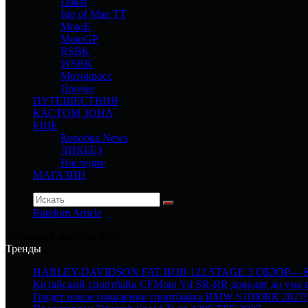
Dakar
Isle of Man TT
MotoE
MotoGP
RSBK
WSBK
Мотокросс
Прочее
ПУТЕШЕСТВИЯ
КАСТОМ ЗОНА
ЕЩЕ
Коробка News
ЛИКБЕЗ
Наследие
МАГАЗИН
Random Article
Четверг, 6 августа 2026
Тренды
HARLEY-DAVIDSON FAT BOB 122 STAGE 3 ОБЗОР—
Китайский спортбайк CFMoto V4 SR-RR доводят до ума в
Грядет новое поколение спортбайка BMW S1000RR 2027!