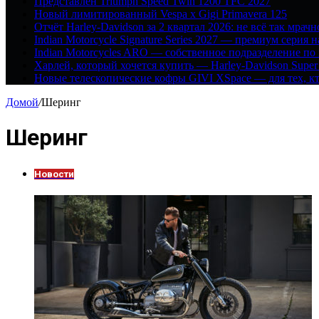
Представлен Triumph Speed Twin 1200 TFC 2027
Новый лимитированный Vespa x Gigi Primavera 125
Отчёт Harley-Davidson за 2 квартал 2026: не всё так мрачн
Indian Motorcycle Signature Series 2027 — премиум серия 
Indian Motorcycles ARO — собственное подразделение по
Харлей, который хочется купить — Harley-Davidson Super
Новые телескопические кофры GIVI XSpace — для тех, кт
Домой
/
Шеринг
Шеринг
Новости