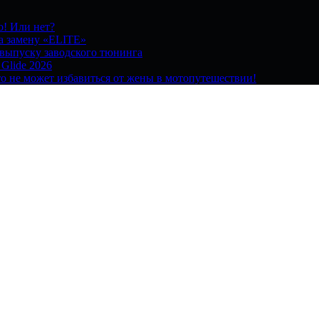
о! Или нет?
на замену «ELITE»
 выпуску заводского тюнинга
 Glide 2026
о не может избавиться от жены в мотопутешествии!