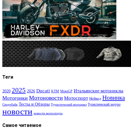
Теги
2025
Ducati
Итальянские мотоциклы
2020
2026
KTM
MotoGP
Новинка
Мотоновости
Мотогонки
Мотоспорт
Нейкед
Тесты и Обзоры
Туристический эндуро
Спортбайк
Туристический мотоцикл
новости
новости мотоспорта
Самое читаемое