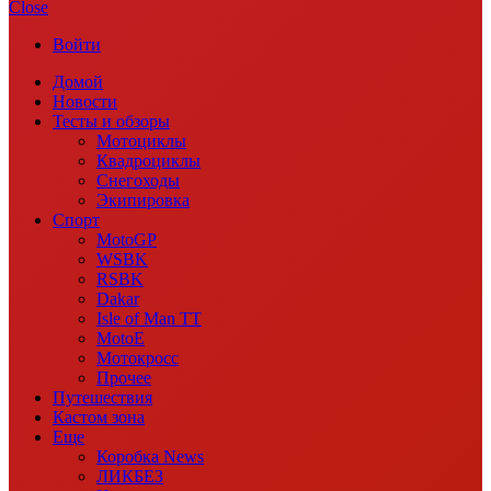
Close
Войти
Домой
Новости
Тесты и обзоры
Мотоциклы
Квадроциклы
Снегоходы
Экипировка
Спорт
MotoGP
WSBK
RSBK
Dakar
Isle of Man TT
MotoE
Мотокросс
Прочее
Путешествия
Кастом зона
Еще
Коробка News
ЛИКБЕЗ