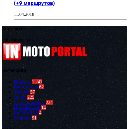
(+9 маршрутов)
11.04.2018
Контакты
info@in-moto.ru
Категории
Новости
1 241
Кастом зона
62
Youtube
57
Спорт
225
Тесты и обзоры
234
Путешествия
14
EICMA2019
4
Рубрики
91