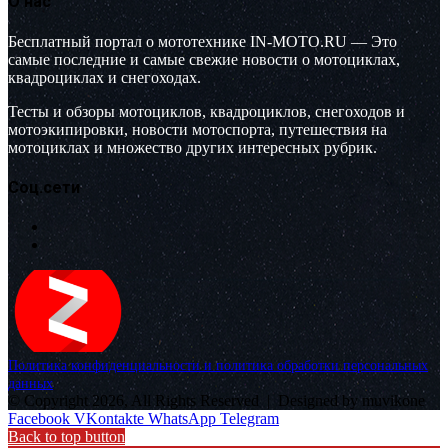
О нас
Бесплатный портал о мототехнике IN-MOTO.RU — Это
самые последние и самые свежие новости о мотоциклах,
квадроциклах и снегоходах.
Тесты и обзоры мотоциклов, квадроциклов, снегоходов и
мотоэкипировки, новости мотоспорта, путешествия на
мотоциклах и множество других интересных рубрик.
Соц.сети
Политика конфиденциальности и политика обработки персональных
данных
© Copyright 2026, All Rights Reserved |
Designed by muvikone
Facebook
VKontakte
WhatsApp
Telegram
Back to top button