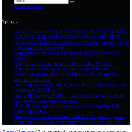
Random Article
Пятница, 7 августа 2026
Тренды
HARLEY-DAVIDSON FAT BOB 122 STAGE 3 ОБЗОР—
КОГДА ВСЕ ПО ВЗРОСЛОМУ! | PROMOTO TEST
Китайский спортбайк CFMoto V4 SR-RR доводят до ума
в итальянской аэротрубе
Грядет новое поколение спортбайка BMW S1000RR
2027!
Представлен Triumph Speed Twin 1200 TFC 2027
Новый лимитированный Vespa x Gigi Primavera 125
Отчёт Harley-Davidson за 2 квартал 2026: не всё так
мрачно! Или нет?
Indian Motorcycle Signature Series 2027 — премиум серия
на замену «ELITE»
Indian Motorcycles ARO — собственное подразделение
по выпуску заводского тюнинга
Харлей, который хочется купить — Harley-Davidson
Super Glide 2026
Новые телескопические кофры GIVI XSpace — для тех,
кто не может избавиться от жены в мотопутешествии!
Домой
/
Новости
/
12-ти кратный чемпион мира по мототриалу