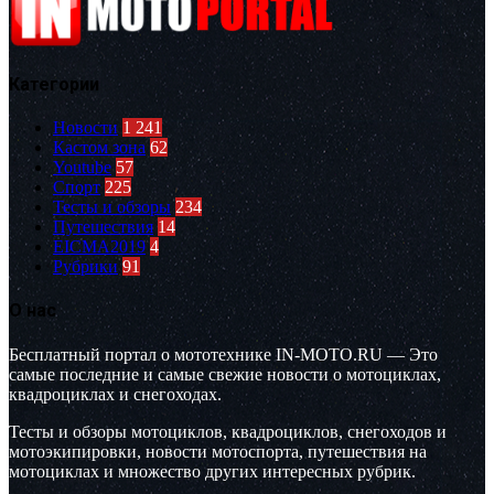
Категории
Новости
1 241
Кастом зона
62
Youtube
57
Спорт
225
Тесты и обзоры
234
Путешествия
14
EICMA2019
4
Рубрики
91
О нас
Бесплатный портал о мототехнике IN-MOTO.RU — Это
самые последние и самые свежие новости о мотоциклах,
квадроциклах и снегоходах.
Тесты и обзоры мотоциклов, квадроциклов, снегоходов и
мотоэкипировки, новости мотоспорта, путешествия на
мотоциклах и множество других интересных рубрик.