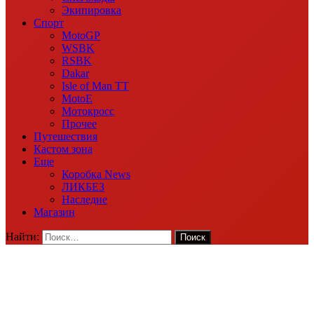
Экипировка
Спорт
MotoGP
WSBK
RSBK
Dakar
Isle of Man TT
MotoE
Мотокросс
Прочее
Путешествия
Кастом зона
Еще
Коробка News
ЛИКБЕЗ
Наследие
Магазин
Найти: