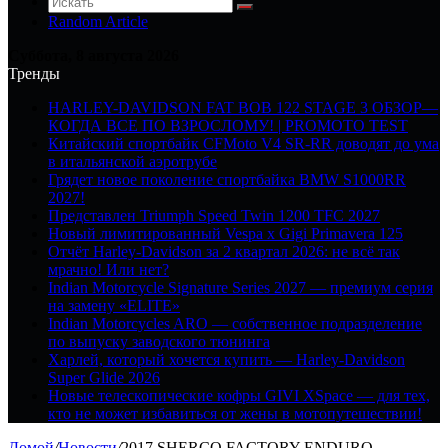
Random Article
Суббота, 8 августа 2026
Тренды
HARLEY-DAVIDSON FAT BOB 122 STAGE 3 ОБЗОР—
КОГДА ВСЕ ПО ВЗРОСЛОМУ! | PROMOTO TEST
Китайский спортбайк CFMoto V4 SR-RR доводят до ума
в итальянской аэротрубе
Грядет новое поколение спортбайка BMW S1000RR
2027!
Представлен Triumph Speed Twin 1200 TFC 2027
Новый лимитированный Vespa x Gigi Primavera 125
Отчёт Harley-Davidson за 2 квартал 2026: не всё так
мрачно! Или нет?
Indian Motorcycle Signature Series 2027 — премиум серия
на замену «ELITE»
Indian Motorcycles ARO — собственное подразделение
по выпуску заводского тюнинга
Харлей, который хочется купить — Harley-Davidson
Super Glide 2026
Новые телескопические кофры GIVI XSpace — для тех,
кто не может избавиться от жены в мотопутешествии!
Домой
/
Новости
/
2017 SHERCO FACTORY ENDURO