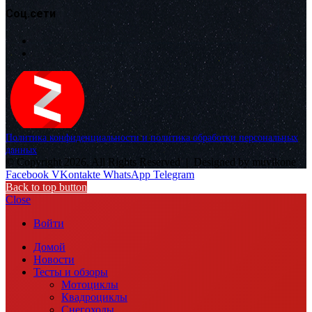
Соц.сети
Политика конфиденциальности и политика обработки персональных
данных
© Copyright 2026, All Rights Reserved |
Designed by muvikone
Facebook
VKontakte
WhatsApp
Telegram
Back to top button
Close
Войти
Домой
Новости
Тесты и обзоры
Мотоциклы
Квадроциклы
Снегоходы