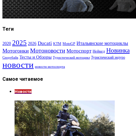
Теги
2025
Ducati
Итальянские мотоциклы
2020
2026
KTM
MotoGP
Новинка
Мотоновости
Мотогонки
Мотоспорт
Нейкед
Тесты и Обзоры
Туристический эндуро
Спортбайк
Туристический мотоцикл
новости
новости мотоспорта
Самое читаемое
Новости