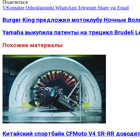
Поделиться
VKontakte
Odnoklassniki
WhatsApp
Telegram
Share via Email
Burger King предложил мотоклубу Ночные Волк
Yamaha выкупила патенты на трицикл Brudeli Le
Похожие материалы
Китайский спортбайк CFMoto V4 SR-RR доводят