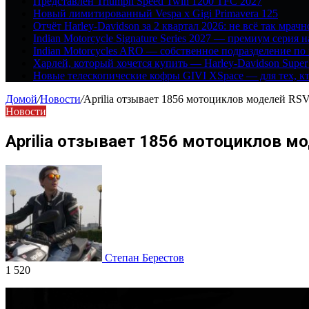
Представлен Triumph Speed Twin 1200 TFC 2027
Новый лимитированный Vespa x Gigi Primavera 125
Отчёт Harley-Davidson за 2 квартал 2026: не всё так мрачн
Indian Motorcycle Signature Series 2027 — премиум серия 
Indian Motorcycles ARO — собственное подразделение по
Харлей, который хочется купить — Harley-Davidson Super
Новые телескопические кофры GIVI XSpace — для тех, кт
Домой
/
Новости
/
Aprilia отзывает 1856 мотоциклов моделей RSV
Новости
Aprilia отзывает 1856 мотоциклов мо
Степан Берестов
1 520