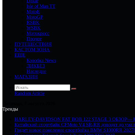
Dakar
Isle of Man TT
MotoE
MotoGP
RSBK
WSBK
Мотокросс
Прочее
ПУТЕШЕСТВИЯ
КАСТОМ ЗОНА
ЕЩЕ
Коробка News
ЛИКБЕЗ
Наследие
МАГАЗИН
Random Article
Пятница, 7 августа 2026
Тренды
HARLEY-DAVIDSON FAT BOB 122 STAGE 3 ОБЗОР—
Китайский спортбайк CFMoto V4 SR-RR доводят до ума в
Грядет новое поколение спортбайка BMW S1000RR 2027!