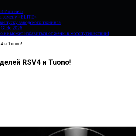
о! Или нет?
на замену «ELITE»
 выпуску заводского тюнинга
 Glide 2026
о не может избавиться от жены в мотопутешествии!
4 и Tuono!
делей RSV4 и Tuono!