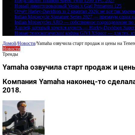
Представлен Triumph Speed Twin 1200 TFC 2027
Новый лимитированный Vespa x Gigi Primavera 125
Отчёт Harley-Davidson за 2 квартал 2026: не всё так мрачн
Indian Motorcycle Signature Series 2027 — премиум серия 
Indian Motorcycles ARO — собственное подразделение по
Харлей, который хочется купить — Harley-Davidson Super
Новые телескопические кофры GIVI XSpace — для тех, кт
Домой
/
Новости
/
Yamaha озвучила старт продаж и цены на Tener
Новости
Тренды
Yamaha озвучила старт продаж и цены
Компания Yamaha наконец-то сделала 
2018.