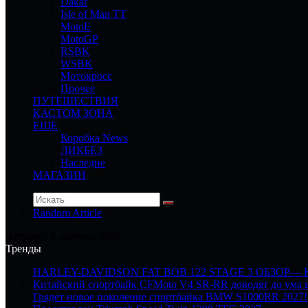
Dakar
Isle of Man TT
MotoE
MotoGP
RSBK
WSBK
Мотокросс
Прочее
ПУТЕШЕСТВИЯ
КАСТОМ ЗОНА
ЕЩЕ
Коробка News
ЛИКБЕЗ
Наследие
МАГАЗИН
Random Article
Четверг, 6 августа 2026
Тренды
HARLEY-DAVIDSON FAT BOB 122 STAGE 3 ОБЗОР—
Китайский спортбайк CFMoto V4 SR-RR доводят до ума в
Грядет новое поколение спортбайка BMW S1000RR 2027!