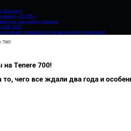
о! Или нет?
на замену «ELITE»
 выпуску заводского тюнинга
 Glide 2026
о не может избавиться от жены в мотопутешествии!
e 700!
 на Tenere 700!
то, чего все ждали два года и особе