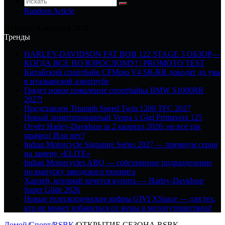
Random Article
Четверг, 6 августа 2026
Тренды
HARLEY-DAVIDSON FAT BOB 122 STAGE 3 ОБЗОР—
КОГДА ВСЕ ПО ВЗРОСЛОМУ! | PROMOTO TEST
Китайский спортбайк CFMoto V4 SR-RR доводят до ума
в итальянской аэротрубе
Грядет новое поколение спортбайка BMW S1000RR
2027!
Представлен Triumph Speed Twin 1200 TFC 2027
Новый лимитированный Vespa x Gigi Primavera 125
Отчёт Harley-Davidson за 2 квартал 2026: не всё так
мрачно! Или нет?
Indian Motorcycle Signature Series 2027 — премиум серия
на замену «ELITE»
Indian Motorcycles ARO — собственное подразделение
по выпуску заводского тюнинга
Харлей, который хочется купить — Harley-Davidson
Super Glide 2026
Новые телескопические кофры GIVI XSpace — для тех,
кто не может избавиться от жены в мотопутешествии!
Домой
/
Спорт
/
RSBK
/
ОТКРЫТИЕ СЕЗОНА RSBK