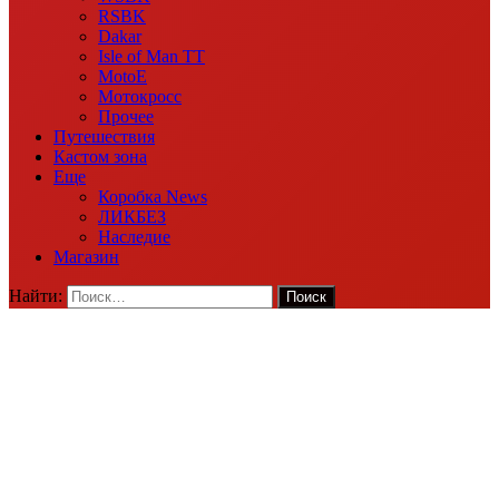
RSBK
Dakar
Isle of Man TT
MotoE
Мотокросс
Прочее
Путешествия
Кастом зона
Еще
Коробка News
ЛИКБЕЗ
Наследие
Магазин
Найти: