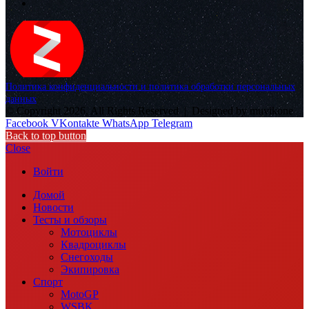
Политика конфиденциальности и политика обработки персональных
данных
© Copyright 2026, All Rights Reserved |
Designed by muvikone
Facebook
VKontakte
WhatsApp
Telegram
Back to top button
Close
Войти
Домой
Новости
Тесты и обзоры
Мотоциклы
Квадроциклы
Снегоходы
Экипировка
Спорт
MotoGP
WSBK