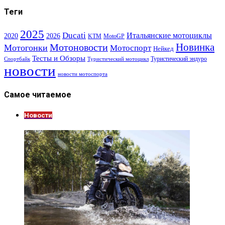
Теги
2025
Ducati
Итальянские мотоциклы
2020
2026
KTM
MotoGP
Новинка
Мотоновости
Мотогонки
Мотоспорт
Нейкед
Тесты и Обзоры
Туристический эндуро
Спортбайк
Туристический мотоцикл
новости
новости мотоспорта
Самое читаемое
Новости