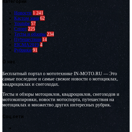
Категории
Новости
1 241
Кастом зона
62
Youtube
57
Спорт
225
Тесты и обзоры
234
Путешествия
14
EICMA2019
4
Рубрики
91
О нас
Бесплатный портал о мототехнике IN-MOTO.RU — Это
самые последние и самые свежие новости о мотоциклах,
квадроциклах и снегоходах.
Тесты и обзоры мотоциклов, квадроциклов, снегоходов и
мотоэкипировки, новости мотоспорта, путешествия на
мотоциклах и множество других интересных рубрик.
Соц.сети