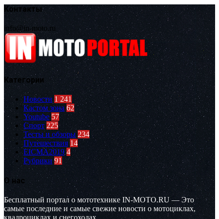
Контакты
info@in-moto.ru
Категории
Новости
1 241
Кастом зона
62
Youtube
57
Спорт
225
Тесты и обзоры
234
Путешествия
14
EICMA2019
4
Рубрики
91
О нас
Бесплатный портал о мототехнике IN-MOTO.RU — Это
самые последние и самые свежие новости о мотоциклах,
квадроциклах и снегоходах.