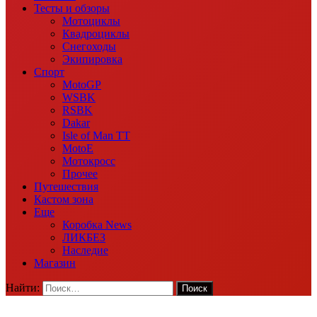
Тесты и обзоры
Мотоциклы
Квадроциклы
Снегоходы
Экипировка
Спорт
MotoGP
WSBK
RSBK
Dakar
Isle of Man TT
MotoE
Мотокросс
Прочее
Путешествия
Кастом зона
Еще
Коробка News
ЛИКБЕЗ
Наследие
Магазин
Найти: