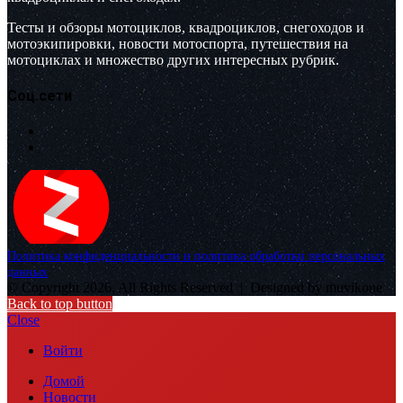
Тесты и обзоры мотоциклов, квадроциклов, снегоходов и
мотоэкипировки, новости мотоспорта, путешествия на
мотоциклах и множество других интересных рубрик.
Соц.сети
Политика конфиденциальности и политика обработки персональных
данных
© Copyright 2026, All Rights Reserved |
Designed by muvikone
Back to top button
Close
Войти
Домой
Новости