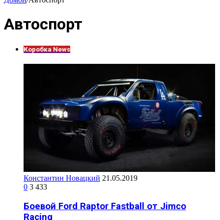
Автоспорт
Коробка News
Константин Новацкий
21.05.2019
0
3 433
Боевой Ford Raptor Fastball от Jimco
Racing