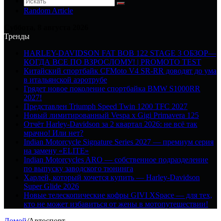
Random Article
Суббота, 8 августа 2026
Тренды
HARLEY-DAVIDSON FAT BOB 122 STAGE 3 ОБЗОР—
КОГДА ВСЕ ПО ВЗРОСЛОМУ! | PROMOTO TEST
Китайский спортбайк CFMoto V4 SR-RR доводят до ума
в итальянской аэротрубе
Грядет новое поколение спортбайка BMW S1000RR
2027!
Представлен Triumph Speed Twin 1200 TFC 2027
Новый лимитированный Vespa x Gigi Primavera 125
Отчёт Harley-Davidson за 2 квартал 2026: не всё так
мрачно! Или нет?
Indian Motorcycle Signature Series 2027 — премиум серия
на замену «ELITE»
Indian Motorcycles ARO — собственное подразделение
по выпуску заводского тюнинга
Харлей, который хочется купить — Harley-Davidson
Super Glide 2026
Новые телескопические кофры GIVI XSpace — для тех,
кто не может избавиться от жены в мотопутешествии!
Домой
/
Автоспорт