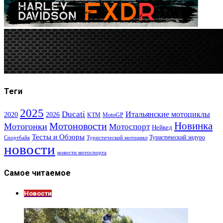
Теги
2025
Ducati
Итальянские мотоциклы
2020
2026
KTM
MotoGP
Новинка
Мотоновости
Мотогонки
Мотоспорт
Нейкед
Тесты и Обзоры
Туристический эндуро
Спортбайк
Туристический мотоцикл
новости
новости мотоспорта
Самое читаемое
Новости