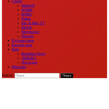
Спорт
MotoGP
WSBK
RSBK
Dakar
Isle of Man TT
MotoE
Мотокросс
Прочее
Путешествия
Кастом зона
Еще
Коробка News
ЛИКБЕЗ
Наследие
Магазин
Найти: