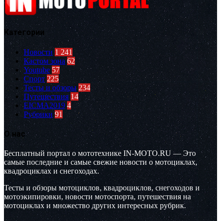
Категории
Новости
1 241
Кастом зона
62
Youtube
57
Спорт
225
Тесты и обзоры
234
Путешествия
14
EICMA2019
4
Рубрики
91
О нас
Бесплатный портал о мототехнике IN-MOTO.RU — Это
самые последние и самые свежие новости о мотоциклах,
квадроциклах и снегоходах.
Тесты и обзоры мотоциклов, квадроциклов, снегоходов и
мотоэкипировки, новости мотоспорта, путешествия на
мотоциклах и множество других интересных рубрик.