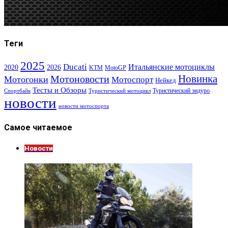
Теги
2025
Ducati
Итальянские мотоциклы
2020
2026
KTM
MotoGP
Новинка
Мотоновости
Мотогонки
Мотоспорт
Нейкед
Тесты и Обзоры
Туристический эндуро
Спортбайк
Туристический мотоцикл
новости
новости мотоспорта
Самое читаемое
Новости