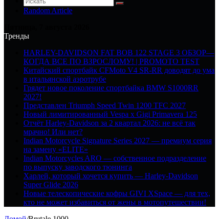
Random Article
Пятница, 7 августа 2026
Тренды
HARLEY-DAVIDSON FAT BOB 122 STAGE 3 ОБЗОР—
КОГДА ВСЕ ПО ВЗРОСЛОМУ! | PROMOTO TEST
Китайский спортбайк CFMoto V4 SR-RR доводят до ума
в итальянской аэротрубе
Грядет новое поколение спортбайка BMW S1000RR
2027!
Представлен Triumph Speed Twin 1200 TFC 2027
Новый лимитированный Vespa x Gigi Primavera 125
Отчёт Harley-Davidson за 2 квартал 2026: не всё так
мрачно! Или нет?
Indian Motorcycle Signature Series 2027 — премиум серия
на замену «ELITE»
Indian Motorcycles ARO — собственное подразделение
по выпуску заводского тюнинга
Харлей, который хочется купить — Harley-Davidson
Super Glide 2026
Новые телескопические кофры GIVI XSpace — для тех,
кто не может избавиться от жены в мотопутешествии!
Домой
/
Brutale 1000