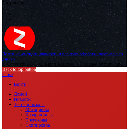
Соц.сети
Политика конфиденциальности и политика обработки персональных
данных
© Copyright 2026, All Rights Reserved |
Designed by muvikone
Back to top button
Close
Войти
Домой
Новости
Тесты и обзоры
Мотоциклы
Квадроциклы
Снегоходы
Экипировка