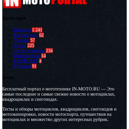
Категории
Новости
1 241
Кастом зона
62
Youtube
57
Спорт
225
Тесты и обзоры
234
Путешествия
14
EICMA2019
4
Рубрики
91
О нас
Бесплатный портал о мототехнике IN-MOTO.RU — Это
самые последние и самые свежие новости о мотоциклах,
квадроциклах и снегоходах.
Тесты и обзоры мотоциклов, квадроциклов, снегоходов и
мотоэкипировки, новости мотоспорта, путешествия на
мотоциклах и множество других интересных рубрик.