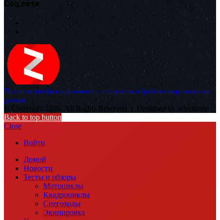
Соц.сети
Политика конфиденциальности и политика обработки персональных
данных
© Copyright 2026, All Rights Reserved |
Designed by muvikone
Back to top button
Close
Войти
Домой
Новости
Тесты и обзоры
Мотоциклы
Квадроциклы
Снегоходы
Экипировка