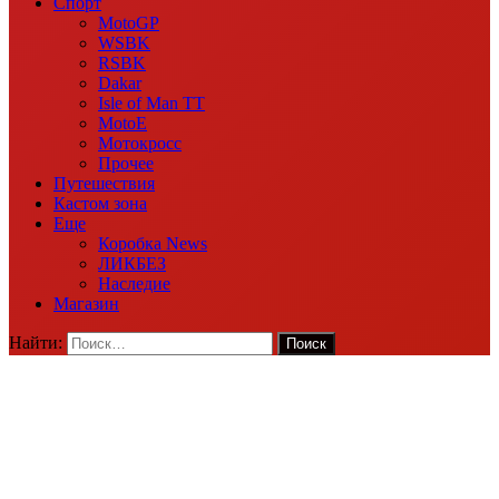
Спорт
MotoGP
WSBK
RSBK
Dakar
Isle of Man TT
MotoE
Мотокросс
Прочее
Путешествия
Кастом зона
Еще
Коробка News
ЛИКБЕЗ
Наследие
Магазин
Найти: