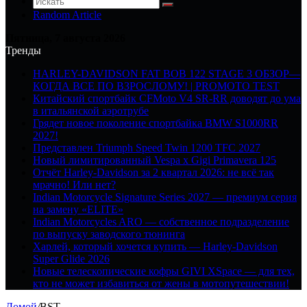
Random Article
Пятница, 7 августа 2026
Тренды
HARLEY-DAVIDSON FAT BOB 122 STAGE 3 ОБЗОР—
КОГДА ВСЕ ПО ВЗРОСЛОМУ! | PROMOTO TEST
Китайский спортбайк CFMoto V4 SR-RR доводят до ума
в итальянской аэротрубе
Грядет новое поколение спортбайка BMW S1000RR
2027!
Представлен Triumph Speed Twin 1200 TFC 2027
Новый лимитированный Vespa x Gigi Primavera 125
Отчёт Harley-Davidson за 2 квартал 2026: не всё так
мрачно! Или нет?
Indian Motorcycle Signature Series 2027 — премиум серия
на замену «ELITE»
Indian Motorcycles ARO — собственное подразделение
по выпуску заводского тюнинга
Харлей, который хочется купить — Harley-Davidson
Super Glide 2026
Новые телескопические кофры GIVI XSpace — для тех,
кто не может избавиться от жены в мотопутешествии!
Домой
/
BST