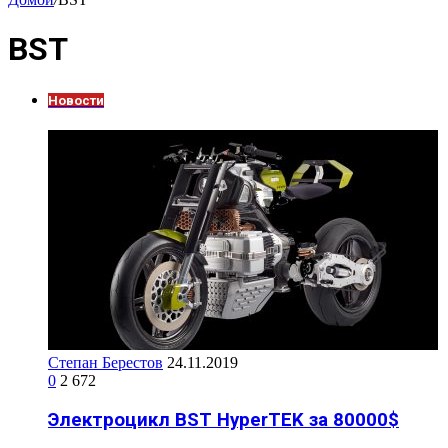
BST
Новости
Степан Берестов
24.11.2019
0
2 672
Электроцикл BST HyperTEK за 80000$