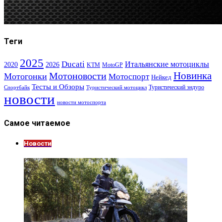
Теги
2025
Ducati
Итальянские мотоциклы
2020
2026
KTM
MotoGP
Новинка
Мотоновости
Мотогонки
Мотоспорт
Нейкед
Тесты и Обзоры
Туристический эндуро
Спортбайк
Туристический мотоцикл
новости
новости мотоспорта
Самое читаемое
Новости