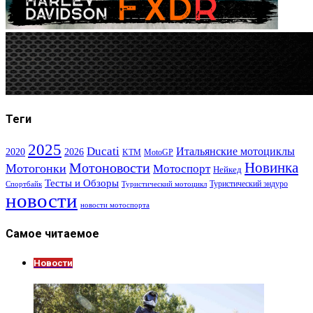
Теги
2025
Ducati
Итальянские мотоциклы
2020
2026
KTM
MotoGP
Новинка
Мотоновости
Мотогонки
Мотоспорт
Нейкед
Тесты и Обзоры
Туристический эндуро
Спортбайк
Туристический мотоцикл
новости
новости мотоспорта
Самое читаемое
Новости