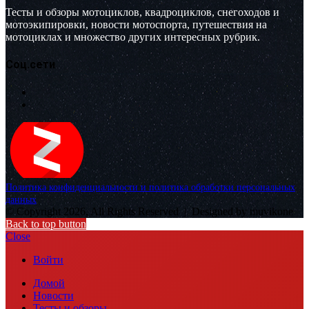
Тесты и обзоры мотоциклов, квадроциклов, снегоходов и
мотоэкипировки, новости мотоспорта, путешествия на
мотоциклах и множество других интересных рубрик.
Соц.сети
Политика конфиденциальности и политика обработки персональных
данных
© Copyright 2026, All Rights Reserved |
Designed by muvikone
Back to top button
Close
Войти
Домой
Новости
Тесты и обзоры