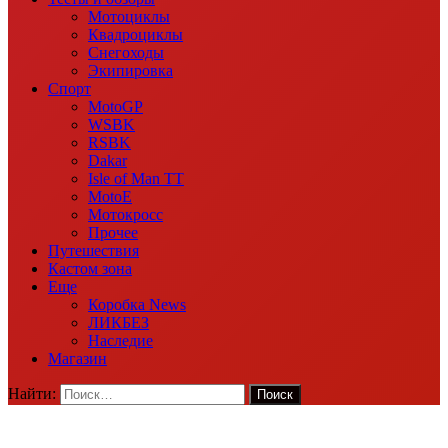
Мотоциклы
Квадроциклы
Снегоходы
Экипировка
Спорт
MotoGP
WSBK
RSBK
Dakar
Isle of Man TT
MotoE
Мотокросс
Прочее
Путешествия
Кастом зона
Еще
Коробка News
ЛИКБЕЗ
Наследие
Магазин
Найти: