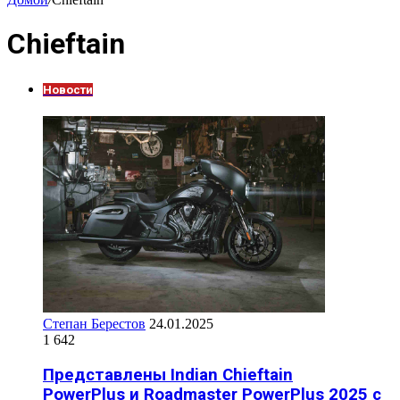
Chieftain
Новости
Степан Берестов
24.01.2025
1 642
Представлены Indian Chieftain
PowerPlus и Roadmaster PowerPlus 2025 c