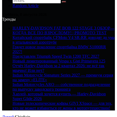
Random Article
Суббота, 8 августа 2026
Тренды
HARLEY-DAVIDSON FAT BOB 122 STAGE 3 ОБЗОР—
КОГДА ВСЕ ПО ВЗРОСЛОМУ! | PROMOTO TEST
Китайский спортбайк CFMoto V4 SR-RR доводят до ума
в итальянской аэротрубе
Грядет новое поколение спортбайка BMW S1000RR
2027!
Представлен Triumph Speed Twin 1200 TFC 2027
Новый лимитированный Vespa x Gigi Primavera 125
Отчёт Harley-Davidson за 2 квартал 2026: не всё так
мрачно! Или нет?
Indian Motorcycle Signature Series 2027 — премиум серия
на замену «ELITE»
Indian Motorcycles ARO — собственное подразделение
по выпуску заводского тюнинга
Харлей, который хочется купить — Harley-Davidson
Super Glide 2026
Новые телескопические кофры GIVI XSpace — для тех,
кто не может избавиться от жены в мотопутешествии!
Домой
/
Chieftain