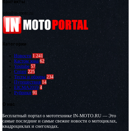
Контакты
info@in-moto.ru
Категории
Новости
1 241
Кастом зона
62
Youtube
57
Спорт
225
Тесты и обзоры
234
Путешествия
14
EICMA2019
4
Рубрики
91
О нас
Бесплатный портал о мототехнике IN-MOTO.RU — Это
самые последние и самые свежие новости о мотоциклах,
квадроциклах и снегоходах.