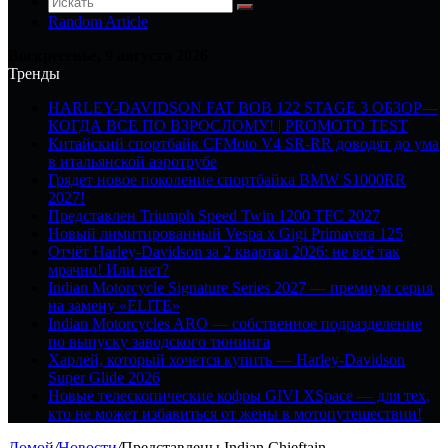
Random Article
Воскресенье, 9 августа 2026
Тренды
HARLEY-DAVIDSON FAT BOB 122 STAGE 3 ОБЗОР—
КОГДА ВСЕ ПО ВЗРОСЛОМУ! | PROMOTO TEST
Китайский спортбайк CFMoto V4 SR-RR доводят до ума
в итальянской аэротрубе
Грядет новое поколение спортбайка BMW S1000RR
2027!
Представлен Triumph Speed Twin 1200 TFC 2027
Новый лимитированный Vespa x Gigi Primavera 125
Отчёт Harley-Davidson за 2 квартал 2026: не всё так
мрачно! Или нет?
Indian Motorcycle Signature Series 2027 — премиум серия
на замену «ELITE»
Indian Motorcycles ARO — собственное подразделение
по выпуску заводского тюнинга
Харлей, который хочется купить — Harley-Davidson
Super Glide 2026
Новые телескопические кофры GIVI XSpace — для тех,
кто не может избавиться от жены в мотопутешествии!
Домой
/
Новости
/
Представлены Indian Chieftain