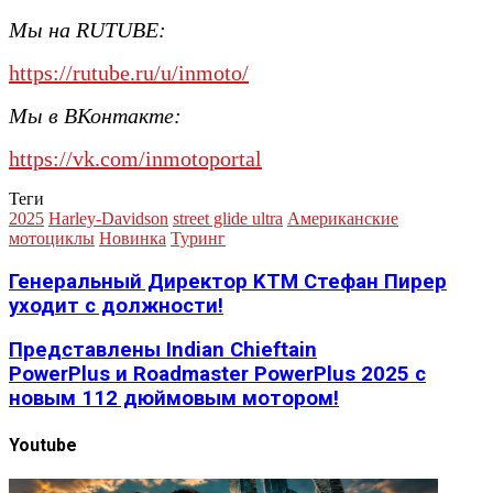
Мы на RUTUBE:
https://rutube.ru/u/inmoto/
Мы в ВКонтакте:
https://vk.com/inmotoportal
Теги
2025
Harley-Davidson
street glide ultra
Американские
мотоциклы
Новинка
Туринг
Генеральный Директор KTM Стефан Пирер
уходит с должности!
Представлены Indian Chieftain
PowerPlus и Roadmaster PowerPlus 2025 c
новым 112 дюймовым мотором!
Youtube