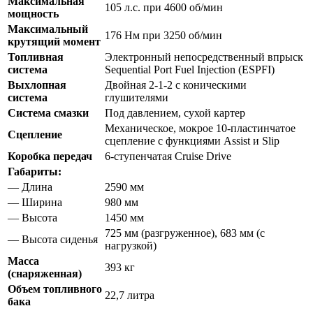
Максимальная
105 л.с. при 4600 об/мин
мощность
Максимальный
176 Нм при 3250 об/мин
крутящий момент
Топливная
Электронный непосредственный впрыск
система
Sequential Port Fuel Injection (ESPFI)
Выхлопная
Двойная 2-1-2 с коническими
система
глушителями
Система смазки
Под давлением, сухой картер
Механическое, мокрое 10-пластинчатое
Сцепление
сцепление с функциями Assist и Slip
Коробка передач
6-ступенчатая Cruise Drive
Габариты:
— Длина
2590 мм
— Ширина
980 мм
— Высота
1450 мм
725 мм (разгруженное), 683 мм (с
— Высота сиденья
нагрузкой)
Масса
393 кг
(снаряженная)
Объем топливного
22,7 литра
бака