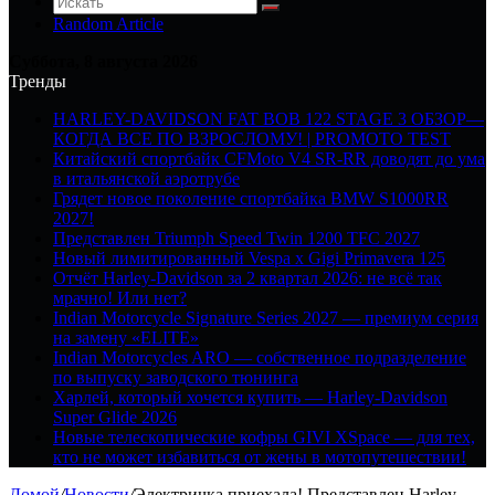
Random Article
Суббота, 8 августа 2026
Тренды
HARLEY-DAVIDSON FAT BOB 122 STAGE 3 ОБЗОР—
КОГДА ВСЕ ПО ВЗРОСЛОМУ! | PROMOTO TEST
Китайский спортбайк CFMoto V4 SR-RR доводят до ума
в итальянской аэротрубе
Грядет новое поколение спортбайка BMW S1000RR
2027!
Представлен Triumph Speed Twin 1200 TFC 2027
Новый лимитированный Vespa x Gigi Primavera 125
Отчёт Harley-Davidson за 2 квартал 2026: не всё так
мрачно! Или нет?
Indian Motorcycle Signature Series 2027 — премиум серия
на замену «ELITE»
Indian Motorcycles ARO — собственное подразделение
по выпуску заводского тюнинга
Харлей, который хочется купить — Harley-Davidson
Super Glide 2026
Новые телескопические кофры GIVI XSpace — для тех,
кто не может избавиться от жены в мотопутешествии!
Домой
/
Новости
/
Электричка приехала! Представлен Harley-