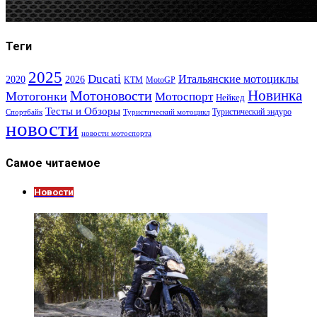
Теги
2025
Ducati
Итальянские мотоциклы
2020
2026
KTM
MotoGP
Новинка
Мотоновости
Мотогонки
Мотоспорт
Нейкед
Тесты и Обзоры
Туристический эндуро
Спортбайк
Туристический мотоцикл
новости
новости мотоспорта
Самое читаемое
Новости