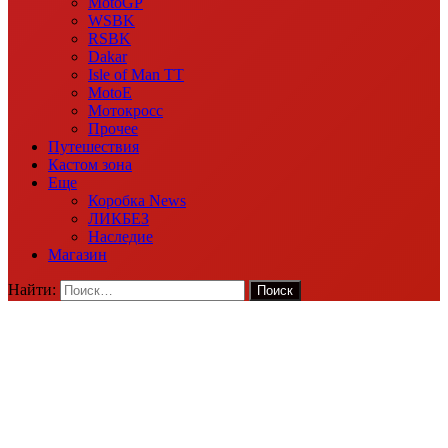
MotoGP
WSBK
RSBK
Dakar
Isle of Man TT
MotoE
Мотокросс
Прочее
Путешествия
Кастом зона
Еще
Коробка News
ЛИКБЕЗ
Наследие
Магазин
Найти: