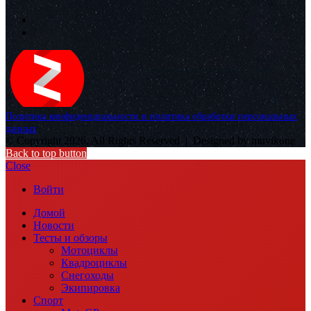
Политика конфиденциальности и политика обработки персональных
данных
© Copyright 2026, All Rights Reserved |
Designed by muvikone
Back to top button
Close
Войти
Домой
Новости
Тесты и обзоры
Мотоциклы
Квадроциклы
Снегоходы
Экипировка
Спорт