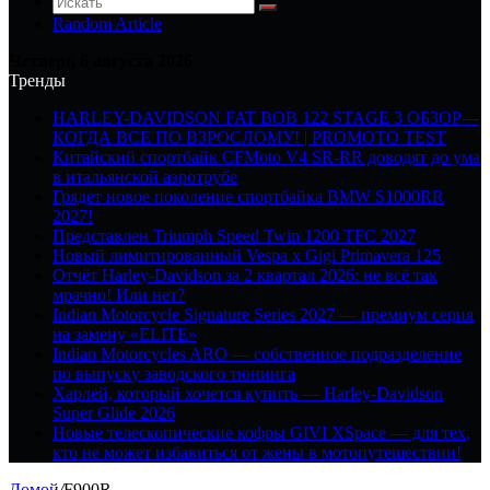
Random Article
Четверг, 6 августа 2026
Тренды
HARLEY-DAVIDSON FAT BOB 122 STAGE 3 ОБЗОР—
КОГДА ВСЕ ПО ВЗРОСЛОМУ! | PROMOTO TEST
Китайский спортбайк CFMoto V4 SR-RR доводят до ума
в итальянской аэротрубе
Грядет новое поколение спортбайка BMW S1000RR
2027!
Представлен Triumph Speed Twin 1200 TFC 2027
Новый лимитированный Vespa x Gigi Primavera 125
Отчёт Harley-Davidson за 2 квартал 2026: не всё так
мрачно! Или нет?
Indian Motorcycle Signature Series 2027 — премиум серия
на замену «ELITE»
Indian Motorcycles ARO — собственное подразделение
по выпуску заводского тюнинга
Харлей, который хочется купить — Harley-Davidson
Super Glide 2026
Новые телескопические кофры GIVI XSpace — для тех,
кто не может избавиться от жены в мотопутешествии!
Домой
/
F900R