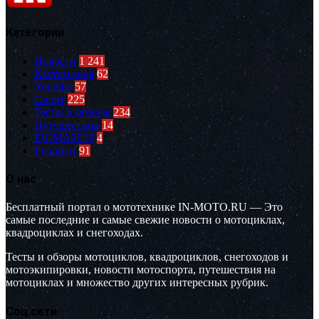
Категории
Новости
1 241
Кастом зона
62
Youtube
57
Спорт
225
Тесты и обзоры
234
Путешествия
14
EICMA2019
4
Рубрики
91
О нас
Бесплатный портал о мототехнике IN-MOTO.RU — Это
самые последние и самые свежие новости о мотоциклах,
квадроциклах и снегоходах.
Тесты и обзоры мотоциклов, квадроциклов, снегоходов и
мотоэкипировки, новости мотоспорта, путешествия на
мотоциклах и множество других интересных рубрик.
Соц.сети