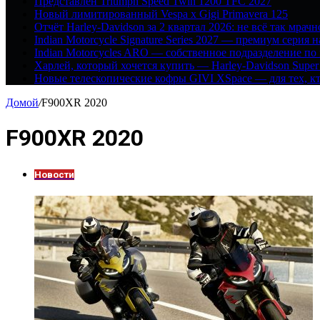
Представлен Triumph Speed Twin 1200 TFC 2027
Новый лимитированный Vespa x Gigi Primavera 125
Отчёт Harley-Davidson за 2 квартал 2026: не всё так мрачн
Indian Motorcycle Signature Series 2027 — премиум серия 
Indian Motorcycles ARO — собственное подразделение по
Харлей, который хочется купить — Harley-Davidson Super
Новые телескопические кофры GIVI XSpace — для тех, кт
Домой
/
F900XR 2020
F900XR 2020
Новости