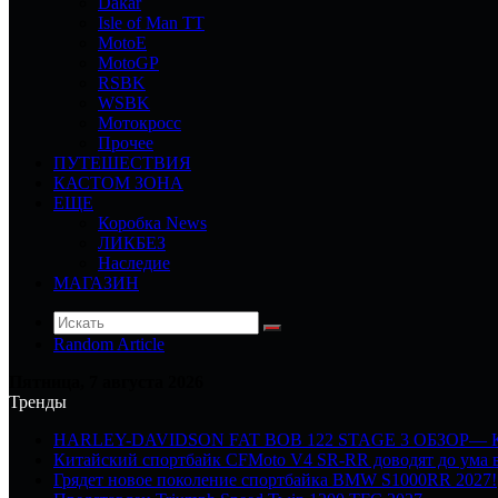
Dakar
Isle of Man TT
MotoE
MotoGP
RSBK
WSBK
Мотокросс
Прочее
ПУТЕШЕСТВИЯ
КАСТОМ ЗОНА
ЕЩЕ
Коробка News
ЛИКБЕЗ
Наследие
МАГАЗИН
Random Article
Пятница, 7 августа 2026
Тренды
HARLEY-DAVIDSON FAT BOB 122 STAGE 3 ОБЗОР—
Китайский спортбайк CFMoto V4 SR-RR доводят до ума в
Грядет новое поколение спортбайка BMW S1000RR 2027!