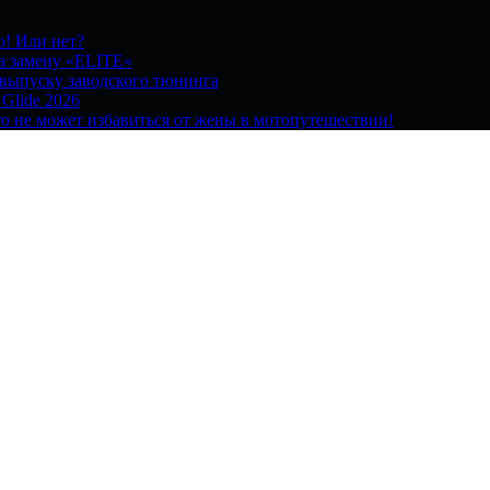
о! Или нет?
на замену «ELITE»
 выпуску заводского тюнинга
 Glide 2026
о не может избавиться от жены в мотопутешествии!