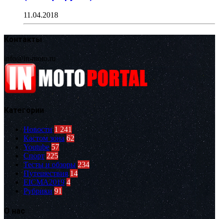
11.04.2018
Контакты
info@in-moto.ru
Категории
Новости
1 241
Кастом зона
62
Youtube
57
Спорт
225
Тесты и обзоры
234
Путешествия
14
EICMA2019
4
Рубрики
91
О нас