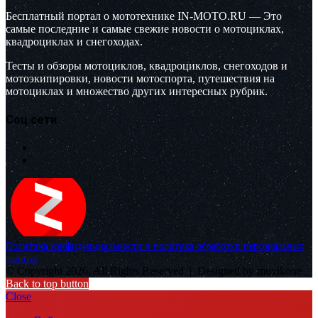
Бесплатный портал о мототехнике IN-MOTO.RU — Это
самые последние и самые свежие новости о мотоциклах,
квадроциклах и снегоходах.
Тесты и обзоры мотоциклов, квадроциклов, снегоходов и
мотоэкипировки, новости мотоспорта, путешествия на
мотоциклах и множество других интересных рубрик.
Соц.сети
Политика конфиденциальности и политика обработки персональных
данных
© Copyright 2026, All Rights Reserved |
Designed by muvikone
Back to top button
Close