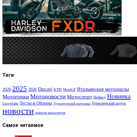
Теги
2025
Ducati
Итальянские мотоциклы
2020
2026
KTM
MotoGP
Новинка
Мотоновости
Мотогонки
Мотоспорт
Нейкед
Тесты и Обзоры
Туристический эндуро
Спортбайк
Туристический мотоцикл
новости
новости мотоспорта
Самое читаемое