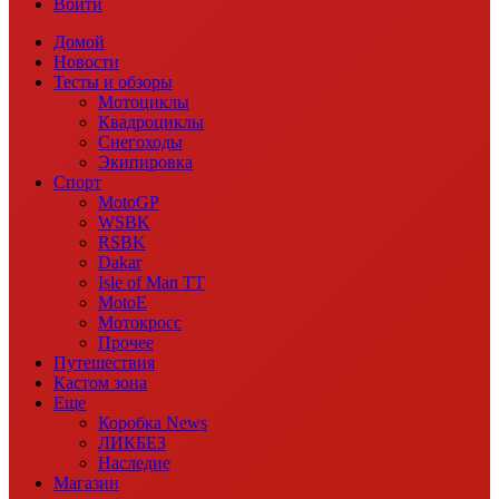
Войти
Домой
Новости
Тесты и обзоры
Мотоциклы
Квадроциклы
Снегоходы
Экипировка
Спорт
MotoGP
WSBK
RSBK
Dakar
Isle of Man TT
MotoE
Мотокросс
Прочее
Путешествия
Кастом зона
Еще
Коробка News
ЛИКБЕЗ
Наследие
Магазин