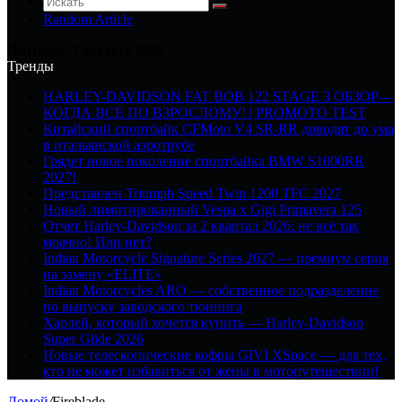
Random Article
Пятница, 7 августа 2026
Тренды
HARLEY-DAVIDSON FAT BOB 122 STAGE 3 ОБЗОР—
КОГДА ВСЕ ПО ВЗРОСЛОМУ! | PROMOTO TEST
Китайский спортбайк CFMoto V4 SR-RR доводят до ума
в итальянской аэротрубе
Грядет новое поколение спортбайка BMW S1000RR
2027!
Представлен Triumph Speed Twin 1200 TFC 2027
Новый лимитированный Vespa x Gigi Primavera 125
Отчёт Harley-Davidson за 2 квартал 2026: не всё так
мрачно! Или нет?
Indian Motorcycle Signature Series 2027 — премиум серия
на замену «ELITE»
Indian Motorcycles ARO — собственное подразделение
по выпуску заводского тюнинга
Харлей, который хочется купить — Harley-Davidson
Super Glide 2026
Новые телескопические кофры GIVI XSpace — для тех,
кто не может избавиться от жены в мотопутешествии!
Домой
/
Fireblade