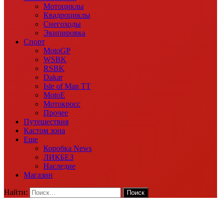
Мотоциклы
Квадроциклы
Снегоходы
Экипировка
Спорт
MotoGP
WSBK
RSBK
Dakar
Isle of Man TT
MotoE
Мотокросс
Прочее
Путешествия
Кастом зона
Еще
Коробка News
ЛИКБЕЗ
Наследие
Магазин
Найти: