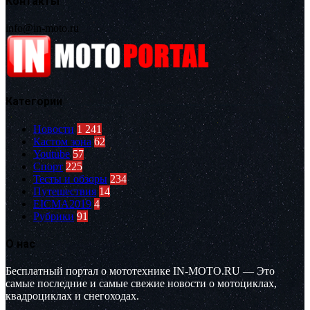
Контакты
info@in-moto.ru
Категории
Новости
1 241
Кастом зона
62
Youtube
57
Спорт
225
Тесты и обзоры
234
Путешествия
14
EICMA2019
4
Рубрики
91
О нас
Бесплатный портал о мототехнике IN-MOTO.RU — Это
самые последние и самые свежие новости о мотоциклах,
квадроциклах и снегоходах.