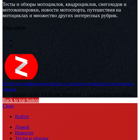
Тесты и обзоры мотоциклов, квадроциклов, снегоходов и
мотоэкипировки, новости мотоспорта, путешествия на
мотоциклах и множество других интересных рубрик.
Соц.сети
Политика конфиденциальности и политика обработки персональных
данных
© Copyright 2026, All Rights Reserved |
Designed by muvikone
Back to top button
Close
Войти
Домой
Новости
Тесты и обзоры