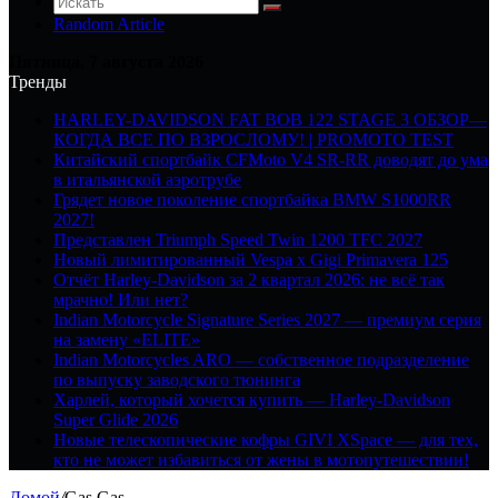
Random Article
Пятница, 7 августа 2026
Тренды
HARLEY-DAVIDSON FAT BOB 122 STAGE 3 ОБЗОР—
КОГДА ВСЕ ПО ВЗРОСЛОМУ! | PROMOTO TEST
Китайский спортбайк CFMoto V4 SR-RR доводят до ума
в итальянской аэротрубе
Грядет новое поколение спортбайка BMW S1000RR
2027!
Представлен Triumph Speed Twin 1200 TFC 2027
Новый лимитированный Vespa x Gigi Primavera 125
Отчёт Harley-Davidson за 2 квартал 2026: не всё так
мрачно! Или нет?
Indian Motorcycle Signature Series 2027 — премиум серия
на замену «ELITE»
Indian Motorcycles ARO — собственное подразделение
по выпуску заводского тюнинга
Харлей, который хочется купить — Harley-Davidson
Super Glide 2026
Новые телескопические кофры GIVI XSpace — для тех,
кто не может избавиться от жены в мотопутешествии!
Домой
/
Gas Gas