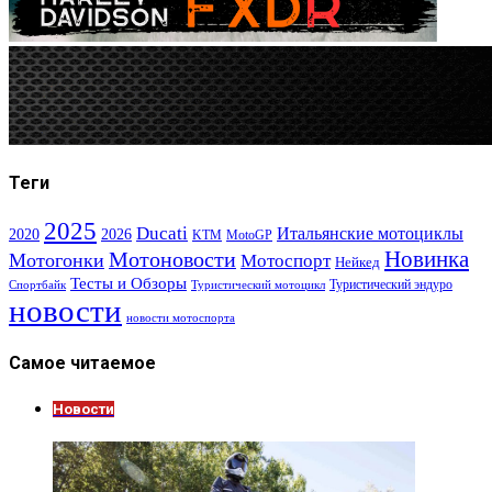
Теги
2025
Ducati
Итальянские мотоциклы
2020
2026
KTM
MotoGP
Новинка
Мотоновости
Мотогонки
Мотоспорт
Нейкед
Тесты и Обзоры
Туристический эндуро
Спортбайк
Туристический мотоцикл
новости
новости мотоспорта
Самое читаемое
Новости