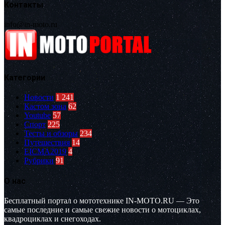
Контакты
info@in-moto.ru
Категории
Новости
1 241
Кастом зона
62
Youtube
57
Спорт
225
Тесты и обзоры
234
Путешествия
14
EICMA2019
4
Рубрики
91
О нас
Бесплатный портал о мототехнике IN-MOTO.RU — Это
самые последние и самые свежие новости о мотоциклах,
квадроциклах и снегоходах.