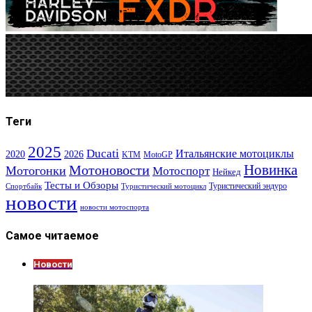
Теги
2025
Ducati
Итальянские мотоциклы
2020
2026
KTM
MotoGP
Новинка
Мотоновости
Мотогонки
Мотоспорт
Нейкед
Тесты и Обзоры
Туристический эндуро
Спортбайк
Туристический мотоцикл
новости
новости мотоспорта
Самое читаемое
Новости