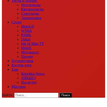
Тесты и обзоры
Мотоциклы
Квадроциклы
Снегоходы
Экипировка
Спорт
MotoGP
WSBK
RSBK
Dakar
Isle of Man TT
MotoE
Мотокросс
Прочее
Путешествия
Кастом зона
Еще
Коробка News
ЛИКБЕЗ
Наследие
Магазин
Найти: