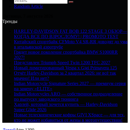
Random Article
Пятница, 7 августа 2026
Тренды
HARLEY-DAVIDSON FAT BOB 122 STAGE 3 ОБЗОР—
КОГДА ВСЕ ПО ВЗРОСЛОМУ! | PROMOTO TEST
Китайский спортбайк CFMoto V4 SR-RR доводят до ума
в итальянской аэротрубе
Грядет новое поколение спортбайка BMW S1000RR
2027!
Представлен Triumph Speed Twin 1200 TFC 2027
Новый лимитированный Vespa x Gigi Primavera 125
Отчёт Harley-Davidson за 2 квартал 2026: не всё так
мрачно! Или нет?
Indian Motorcycle Signature Series 2027 — премиум серия
на замену «ELITE»
Indian Motorcycles ARO — собственное подразделение
по выпуску заводского тюнинга
Харлей, который хочется купить — Harley-Davidson
Super Glide 2026
Новые телескопические кофры GIVI XSpace — для тех,
кто не может избавиться от жены в мотопутешествии!
Домой
/
ktm 1390