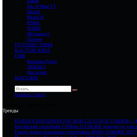
Dakar
Isle of Man TT
MotoE
MotoGP
RSBK
WSBK
Мотокросс
Прочее
ПУТЕШЕСТВИЯ
КАСТОМ ЗОНА
ЕЩЕ
Коробка News
ЛИКБЕЗ
Наследие
МАГАЗИН
Random Article
Пятница, 7 августа 2026
Тренды
HARLEY-DAVIDSON FAT BOB 122 STAGE 3 ОБЗОР—
Китайский спортбайк CFMoto V4 SR-RR доводят до ума в
Грядет новое поколение спортбайка BMW S1000RR 2027!