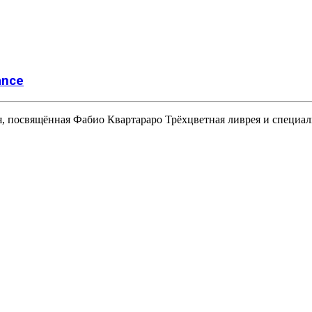
ance
ия, посвящённая Фабио Квартараро Трёхцветная ливрея и специа