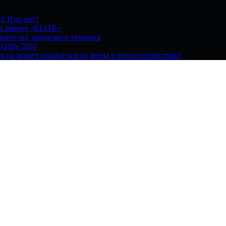
о! Или нет?
на замену «ELITE»
 выпуску заводского тюнинга
 Glide 2026
о не может избавиться от жены в мотопутешествии!