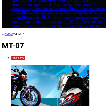
Представлен Triumph Speed Twin 1200 TFC 2027
Новый лимитированный Vespa x Gigi Primavera 125
Отчёт Harley-Davidson за 2 квартал 2026: не всё так мрачн
Indian Motorcycle Signature Series 2027 — премиум серия 
Indian Motorcycles ARO — собственное подразделение по
Харлей, который хочется купить — Harley-Davidson Super
Новые телескопические кофры GIVI XSpace — для тех, кт
Домой
/
MT-07
MT-07
Новости