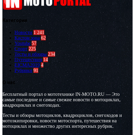
Категории
Новости
1 241
Кастом зона
62
Youtube
57
Спорт
225
Тесты и обзоры
234
Путешествия
14
EICMA2019
4
Рубрики
91
О нас
Бесплатный портал о мототехнике IN-MOTO.RU — Это
самые последние и самые свежие новости о мотоциклах,
квадроциклах и снегоходах.
Тесты и обзоры мотоциклов, квадроциклов, снегоходов и
мотоэкипировки, новости мотоспорта, путешествия на
мотоциклах и множество других интересных рубрик.