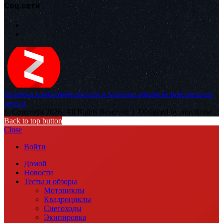
Соц.сети
Политика конфиденциальности и политика обработки персональных
данных
© Copyright 2026, All Rights Reserved |
Designed by muvikone
Back to top button
Close
Войти
Домой
Новости
Тесты и обзоры
Мотоциклы
Квадроциклы
Снегоходы
Экипировка