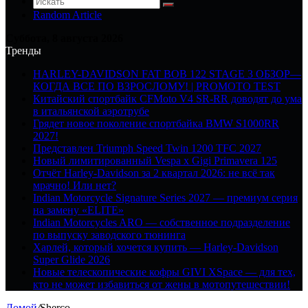
Random Article
Суббота, 8 августа 2026
Тренды
HARLEY-DAVIDSON FAT BOB 122 STAGE 3 ОБЗОР—
КОГДА ВСЕ ПО ВЗРОСЛОМУ! | PROMOTO TEST
Китайский спортбайк CFMoto V4 SR-RR доводят до ума
в итальянской аэротрубе
Грядет новое поколение спортбайка BMW S1000RR
2027!
Представлен Triumph Speed Twin 1200 TFC 2027
Новый лимитированный Vespa x Gigi Primavera 125
Отчёт Harley-Davidson за 2 квартал 2026: не всё так
мрачно! Или нет?
Indian Motorcycle Signature Series 2027 — премиум серия
на замену «ELITE»
Indian Motorcycles ARO — собственное подразделение
по выпуску заводского тюнинга
Харлей, который хочется купить — Harley-Davidson
Super Glide 2026
Новые телескопические кофры GIVI XSpace — для тех,
кто не может избавиться от жены в мотопутешествии!
Домой
/
Sherco