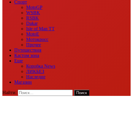
Спорт
MotoGP
WSBK
RSBK
Dakar
Isle of Man TT
MotoE
Мотокросс
Прочее
Путешествия
Кастом зона
Еще
Коробка News
ЛИКБЕЗ
Наследие
Магазин
Найти: