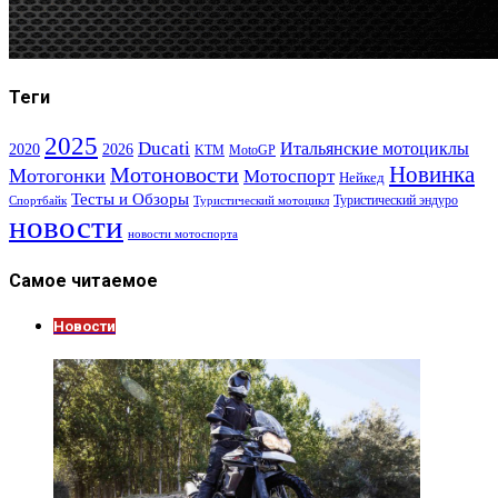
Теги
2025
Ducati
Итальянские мотоциклы
2020
2026
KTM
MotoGP
Новинка
Мотоновости
Мотогонки
Мотоспорт
Нейкед
Тесты и Обзоры
Туристический эндуро
Спортбайк
Туристический мотоцикл
новости
новости мотоспорта
Самое читаемое
Новости