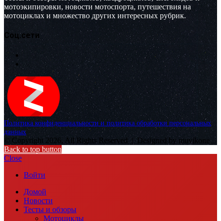
мотоэкипировки, новости мотоспорта, путешествия на
мотоциклах и множество других интересных рубрик.
Соц.сети
Политика конфиденциальности и политика обработки персональных
данных
© Copyright 2026, All Rights Reserved |
Designed by muvikone
Back to top button
Close
Войти
Домой
Новости
Тесты и обзоры
Мотоциклы