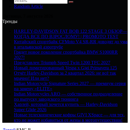
Random Article
Пятница, 7 августа 2026
Тренды
HARLEY-DAVIDSON FAT BOB 122 STAGE 3 ОБЗОР—
КОГДА ВСЕ ПО ВЗРОСЛОМУ! | PROMOTO TEST
Китайский спортбайк CFMoto V4 SR-RR доводят до ума
в итальянской аэротрубе
Грядет новое поколение спортбайка BMW S1000RR
2027!
Представлен Triumph Speed Twin 1200 TFC 2027
Новый лимитированный Vespa x Gigi Primavera 125
Отчёт Harley-Davidson за 2 квартал 2026: не всё так
мрачно! Или нет?
Indian Motorcycle Signature Series 2027 — премиум серия
на замену «ELITE»
Indian Motorcycles ARO — собственное подразделение
по выпуску заводского тюнинга
Харлей, который хочется купить — Harley-Davidson
Super Glide 2026
Новые телескопические кофры GIVI XSpace — для тех,
кто не может избавиться от жены в мотопутешествии!
Домой
/
SMC R