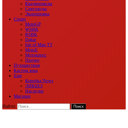
Квадроциклы
Снегоходы
Экипировка
Спорт
MotoGP
WSBK
RSBK
Dakar
Isle of Man TT
MotoE
Мотокросс
Прочее
Путешествия
Кастом зона
Еще
Коробка News
ЛИКБЕЗ
Наследие
Магазин
Найти: