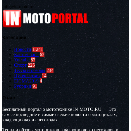
info@in-moto.ru
Категории
Новости
1 241
Кастом зона
62
Youtube
57
Спорт
225
Тесты и обзоры
234
Путешествия
14
EICMA2019
4
Рубрики
91
О нас
Бесплатный портал о мототехнике IN-MOTO.RU — Это
самые последние и самые свежие новости о мотоциклах,
квадроциклах и снегоходах.
Тесты и обзоры мотоциклов, квадроциклов, снегоходов и