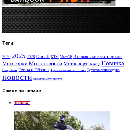
Теги
2025
Ducati
Итальянские мотоциклы
2020
2026
KTM
MotoGP
Новинка
Мотоновости
Мотогонки
Мотоспорт
Нейкед
Тесты и Обзоры
Туристический эндуро
Спортбайк
Туристический мотоцикл
новости
новости мотоспорта
Самое читаемое
Новости